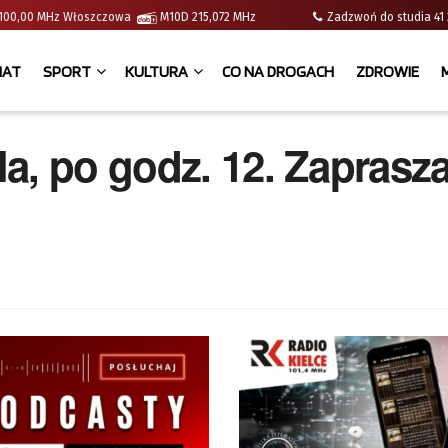
 | 100,00 MHz Włoszczowa
M10D 215,072 MHz
Zadzwoń do studia 
IAT
SPORT
KULTURA
CO NA DROGACH
ZDROWIE
la, po godz. 12. Zapras