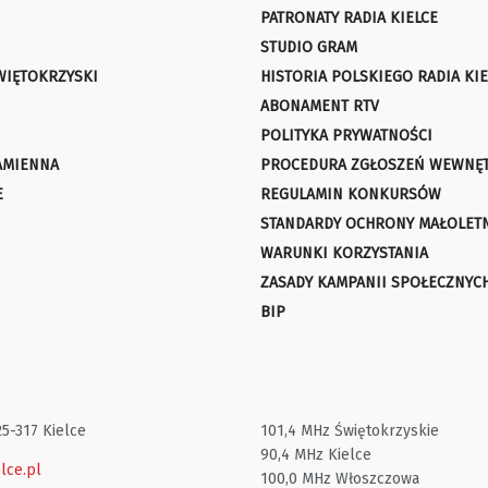
PATRONATY RADIA KIELCE
STUDIO GRAM
WIĘTOKRZYSKI
HISTORIA POLSKIEGO RADIA KIE
ABONAMENT RTV
POLITYKA PRYWATNOŚCI
AMIENNA
PROCEDURA ZGŁOSZEŃ WEWNĘ
E
REGULAMIN KONKURSÓW
STANDARDY OCHRONY MAŁOLET
WARUNKI KORZYSTANIA
ZASADY KAMPANII SPOŁECZNYC
BIP
25-317 Kielce
101,4 MHz Świętokrzyskie
90,4 MHz Kielce
lce.pl
100,0 MHz Włoszczowa