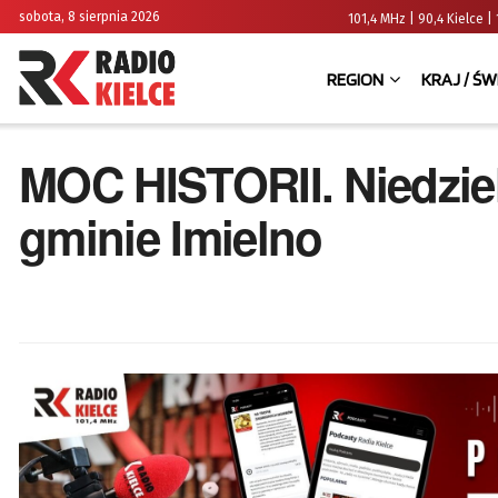
sobota, 8 sierpnia 2026
101,4 MHz | 90,4 Kielce
REGION
KRAJ / ŚW
MOC HISTORII. Niedzie
gminie Imielno