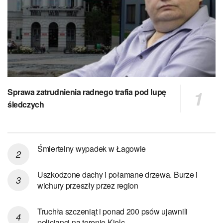
Sprawa zatrudnienia radnego trafia pod lupę
śledczych
Śmiertelny wypadek w Łagowie
Uszkodzone dachy i połamane drzewa. Burze i
wichury przeszły przez region
Truchła szczeniąt i ponad 200 psów ujawnili
policjanci na terenie Kielc