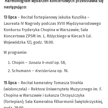
Harmonogram wydarzeń koncertowych przedstawia się
następująco:
13 lipca
– Recital fortepianowy Jakuba Kuszlika –
Laureata IV Nagrody podczas XVIII Międzynarodowego
Konkursu Fryderyka Chopina w Warszawie; Sala
Koncertowa ZPSM im. L. Różyckiego w Kiecach (ul.
Wojewódzka 12), godz. 18:00.
W programie:
Chopin –
Sonata h-moll
op. 58,
Schumann –
Kreisleriana
op. 16.
15 lipca
– Recital kameralny Tomasza Strahla
(wiolonczela) – Rektora Uniwersytetu Muzycznego im. F.
Chopina w Warszawie i Łukasza Chrzęszczyka
(fortepian); Sala Kameralna Filharmonii Świętokrzyskiej,
godz. 18:00.