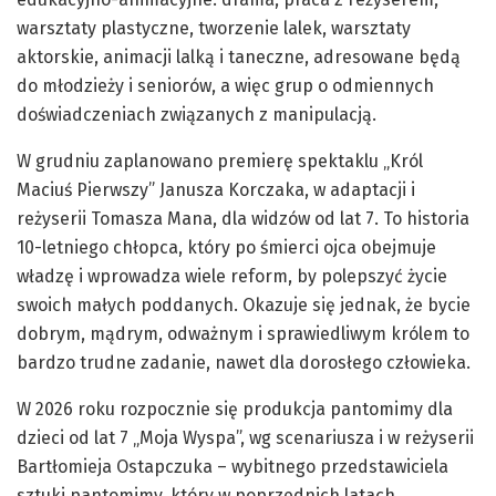
warsztaty plastyczne, tworzenie lalek, warsztaty
aktorskie, animacji lalką i taneczne, adresowane będą
do młodzieży i seniorów, a więc grup o odmiennych
doświadczeniach związanych z manipulacją.
W grudniu zaplanowano premierę spektaklu „Król
Maciuś Pierwszy” Janusza Korczaka, w adaptacji i
reżyserii Tomasza Mana, dla widzów od lat 7. To historia
10-letniego chłopca, który po śmierci ojca obejmuje
władzę i wprowadza wiele reform, by polepszyć życie
swoich małych poddanych. Okazuje się jednak, że bycie
dobrym, mądrym, odważnym i sprawiedliwym królem to
bardzo trudne zadanie, nawet dla dorosłego człowieka.
W 2026 roku rozpocznie się produkcja pantomimy dla
dzieci od lat 7 „Moja Wyspa”, wg scenariusza i w reżyserii
Bartłomieja Ostapczuka – wybitnego przedstawiciela
sztuki pantomimy, który w poprzednich latach