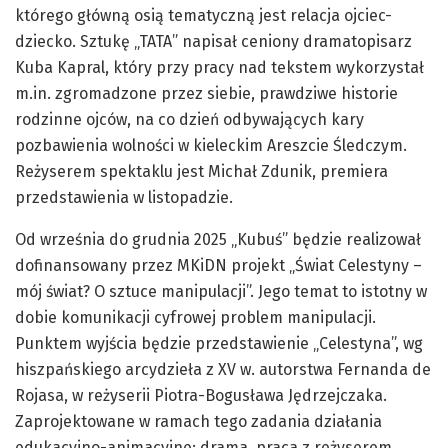
którego główną osią tematyczną jest relacja ojciec-
dziecko. Sztukę „TATA” napisał ceniony dramatopisarz
Kuba Kapral, który przy pracy nad tekstem wykorzystał
m.in. zgromadzone przez siebie, prawdziwe historie
rodzinne ojców, na co dzień odbywających kary
pozbawienia wolności w kieleckim Areszcie Śledczym.
Reżyserem spektaklu jest Michał Zdunik, premiera
przedstawienia w listopadzie.
Od września do grudnia 2025 „Kubuś” będzie realizował
dofinansowany przez MKiDN projekt „Świat Celestyny –
mój świat? O sztuce manipulacji”. Jego temat to istotny w
dobie komunikacji cyfrowej problem manipulacji.
Punktem wyjścia będzie przedstawienie „Celestyna”, wg
hiszpańskiego arcydzieła z XV w. autorstwa Fernanda de
Rojasa, w reżyserii Piotra-Bogusława Jędrzejczaka.
Zaprojektowane w ramach tego zadania działania
edukacyjno-animacyjne: drama, praca z reżyserem,