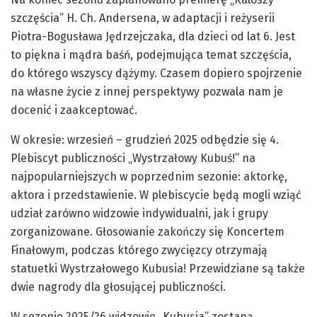
szczęścia” H. Ch. Andersena, w adaptacji i reżyserii
Piotra-Bogusława Jędrzejczaka, dla dzieci od lat 6. Jest
to piękna i mądra baśń, podejmująca temat szczęścia,
do którego wszyscy dążymy. Czasem dopiero spojrzenie
na własne życie z innej perspektywy pozwala nam je
docenić i zaakceptować.
W okresie: wrzesień – grudzień 2025 odbędzie się 4.
Plebiscyt publiczności „Wystrzałowy Kubuś!” na
najpopularniejszych w poprzednim sezonie: aktorkę,
aktora i przedstawienie. W plebiscycie będą mogli wziąć
udział zarówno widzowie indywidualni, jak i grupy
zorganizowane. Głosowanie zakończy się Koncertem
Finałowym, podczas którego zwycięzcy otrzymają
statuetki Wystrzałowego Kubusia! Przewidziane są także
dwie nagrody dla głosującej publiczności.
W sezonie 2025/26 widzowie „Kubusia” zostaną