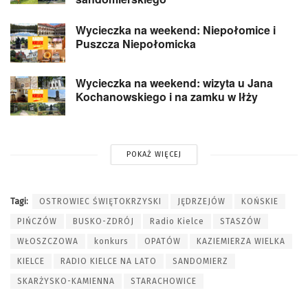
Wycieczka na weekend: Niepołomice i
Puszcza Niepołomicka
Wycieczka na weekend: wizyta u Jana
Kochanowskiego i na zamku w Iłży
POKAŻ WIĘCEJ
Tagi:
OSTROWIEC ŚWIĘTOKRZYSKI
JĘDRZEJÓW
KOŃSKIE
PIŃCZÓW
BUSKO-ZDRÓJ
Radio Kielce
STASZÓW
WŁOSZCZOWA
konkurs
OPATÓW
KAZIEMIERZA WIELKA
KIELCE
RADIO KIELCE NA LATO
SANDOMIERZ
SKARŻYSKO-KAMIENNA
STARACHOWICE