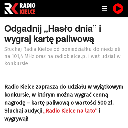
Odgadnij „Hasło dnia” i
wygraj kartę paliwową
Słuchaj Radia Kielce od poniedziałku do niedzieli
na 101,4 MHz oraz na radiokielce.pl i weź udział w
konkursie
Radio Kielce zaprasza do udziału w wyjątkowym
konkursie, w którym można wygrać cenną
nagrodę – kartę paliwową o wartości 500 zł.
Słuchaj audycji
„Radio Kielce na lato”
i
wygrywaj!