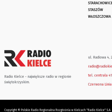
STARACHOWIC
STASZÓW
WŁOSZCZOWA
ul. Radiowa 4, 
radio@radiokie
tel. centrala 4
Radio Kielce - największe radio w regionie
świętokrzyskim.
Czerwona Linia
Copyright © Polskie Radio Regionalna Rozgłośnia w Kielcach "Radio Kielce" S.A.