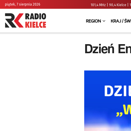
piątek, 7 sierpnia 2026
101,4 MHz | 90,4 Kielce
REGION
KRAJ / ŚW
Dzień En