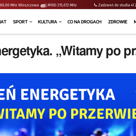
 | 100,00 MHz Włoszczowa
M10D 215,072 MHz
Zadzwoń do studia 
IAT
SPORT
KULTURA
CO NA DROGACH
ZDROWIE
ergetyka. „Witamy po pr