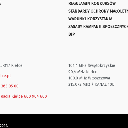
E
REGULAMIN KONKURSÓW
STANDARDY OCHRONY MAŁOLET
WARUNKI KORZYSTANIA
ZASADY KAMPANII SPOŁECZNYC
BIP
25-317 Kielce
101,4 MHz Świętokrzyskie
90,4 MHz Kielce
lce.pl
100,0 MHz Włoszczowa
215,072 MHz / KANAŁ 10D
1 363 05 00
 Radia Kielce
600 904 600
 2026.