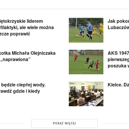
ętokrzyskie liderem
Jak poko
filaktyki, ale wiele można
Lubaczó
zcze poprawić
otka Michała Olejniczaka
AKS 1947
 „naprawiona”
pierwsze
poszuka 
 będzie ciepłej wody.
Kielce. D
awdź gdzie i kiedy
POKAŻ WIĘCEJ