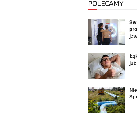
POLECAMY
Świ
pro
jes
Łąk
już
Nie
Spr