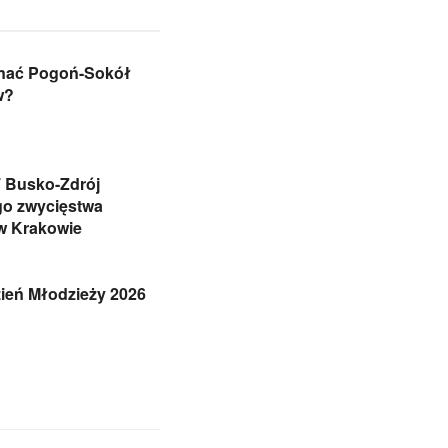
nać Pogoń-Sokół
w?
 Busko-Zdrój
go zwycięstwa
w Krakowie
zień Młodzieży 2026