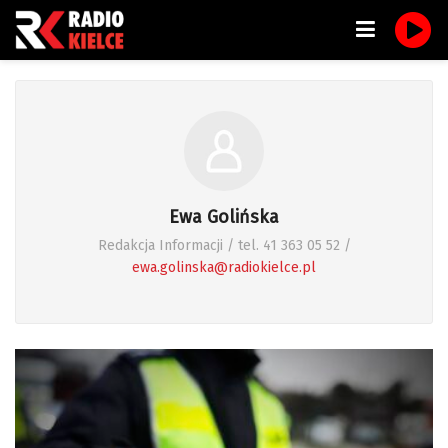
Ewa Golińska
Redakcja Informacji / tel. 41 363 05 52 /
ewa.golinska@radiokielce.pl