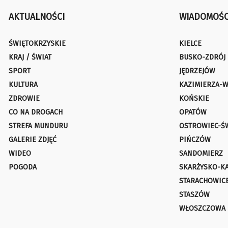
AKTUALNOŚCI
WIADOMOŚC
ŚWIĘTOKRZYSKIE
KIELCE
KRAJ / ŚWIAT
BUSKO-ZDRÓJ
SPORT
JĘDRZEJÓW
KULTURA
KAZIMIERZA-W
ZDROWIE
KOŃSKIE
CO NA DROGACH
OPATÓW
STREFA MUNDURU
OSTROWIEC-Ś
GALERIE ZDJĘĆ
PIŃCZÓW
WIDEO
SANDOMIERZ
POGODA
SKARŻYSKO-K
STARACHOWIC
STASZÓW
WŁOSZCZOWA