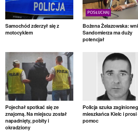
POSŁUCHAJ
Samochód zderzył się z
Bożena Żelazowska: wn
motocyklem
Sandomierza ma duży
potencjał
Pojechał spotkać się ze
Policja szuka zaginione
znajomą. Na miejscu został
mieszkańca Kielc i prosi
napadnięty, pobity i
pomoc
okradziony