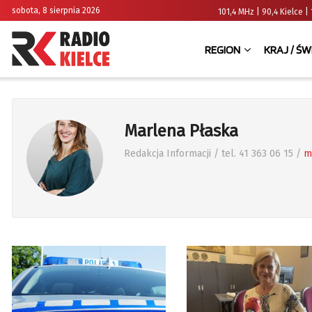
sobota, 8 sierpnia 2026
101,4 MHz | 90,4 Kielce
REGION
KRAJ / ŚW
Marlena Płaska
Redakcja Informacji / tel. 41 363 06 15 /
m