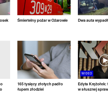
iosek
Śmiertelny pożar w Ożarowie
Dwa auta wypadł
WIDEO
go
165 tysięcy złotych padło
Edyta Krężołek: 
 o
łupem złodziei
w słusznej spraw