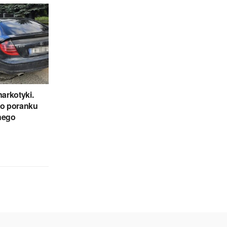
narkotyki.
i o poranku
nego