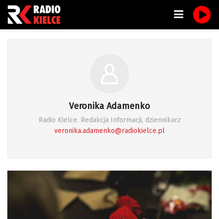
Veronika Adamenko
Radio Kielce. Redakcja Informacji, dziennikarz
veronika.adamenko@radiokielce.pl