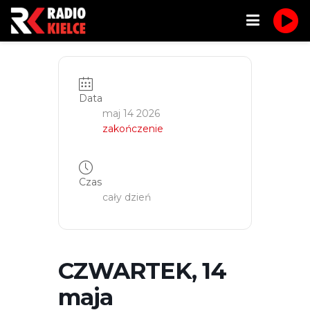
Data
maj 14 2026
zakończenie
Czas
cały dzień
CZWARTEK, 14
maja