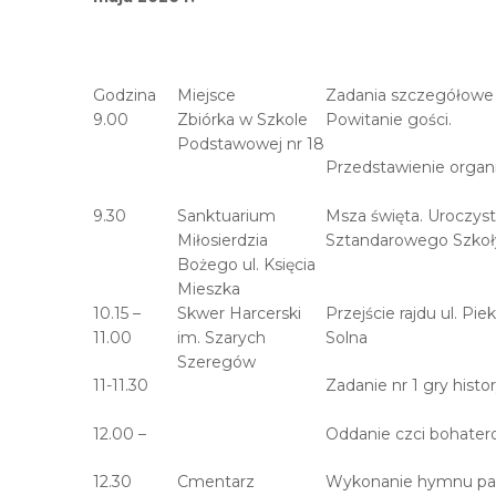
Godzina
Miejsce
Zadania szczegółowe i
9.00
Zbiórka w Szkole
Powitanie gości.
Podstawowej nr 18
Przedstawienie organiz
9.30
Sanktuarium
Msza święta. Uroczy
Miłosierdzia
Sztandarowego Szkoł
Bożego ul. Księcia
Mieszka
10.15 –
Skwer Harcerski
Przejście rajdu ul. Pie
11.00
im. Szarych
Solna
Szeregów
11-11.30
Zadanie nr 1 gry histo
12.00 –
Oddanie czci bohatero
12.30
Cmentarz
Wykonanie hymnu p