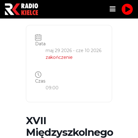
Data
maj 29 2026
- cze 10 2026
zakończenie
Czas
09:00
XVII
Międzyszkolnego