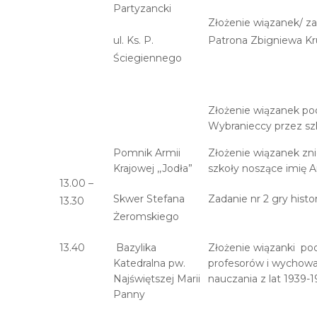
Partyzancki
Złożenie wiązanek/ za
ul. Ks. P.
Patrona Zbigniewa Kru
Ściegiennego
Złożenie wiązanek po
Wybranieccy przez sz
Pomnik Armii
Złożenie wiązanek zn
Krajowej ,,Jodła”
szkoły noszące imię A
13.00 –
Skwer Stefana
Zadanie nr 2 gry histo
13.30
Żeromskiego
13.40
Bazylika
Złożenie wiązanki pod
Katedralna pw.
profesorów i wychow
Najświętszej Marii
nauczania z lat 1939-1
Panny