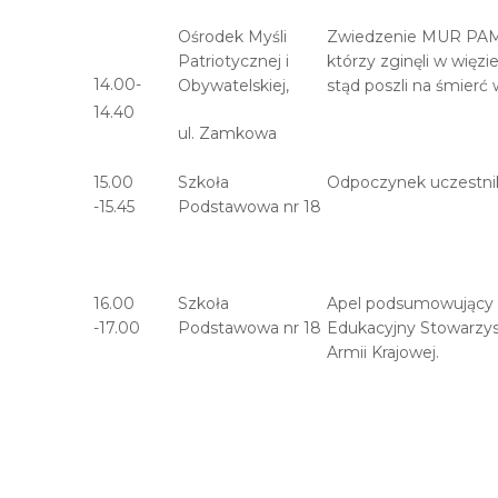
Ośrodek Myśli
Zwiedzenie MUR PAMI
Patriotycznej i
którzy zginęli w więzi
14.00-
Obywatelskiej,
stąd poszli na śmierć 
14.40
ul. Zamkowa
15.00
Szkoła
Odpoczynek uczestnik
-15.45
Podstawowa nr 18
16.00
Szkoła
Apel podsumowujący X
-17.00
Podstawowa nr 18
Edukacyjny Stowarzys
Armii Krajowej.