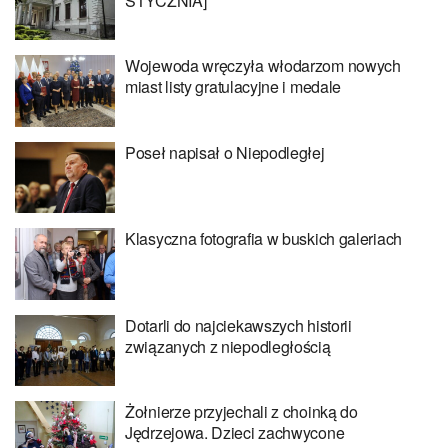
STYCZNIA]
Wojewoda wręczyła włodarzom nowych
miast listy gratulacyjne i medale
Poseł napisał o Niepodległej
Klasyczna fotografia w buskich galeriach
Dotarli do najciekawszych historii
związanych z niepodległością
Żołnierze przyjechali z choinką do
Jędrzejowa. Dzieci zachwycone