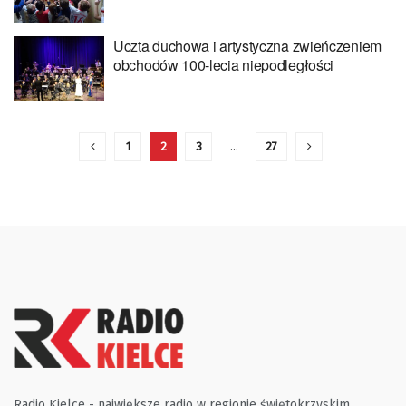
Uczta duchowa i artystyczna zwieńczeniem
obchodów 100-lecia niepodległości
1
2
3
…
27
Radio Kielce - największe radio w regionie świętokrzyskim.