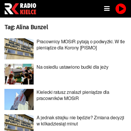
Tag:
Alina Bunzel
Pracownicy MOSiR pytają o podwyżki. W tle
pieniądze dla Korony [PISMO]
Na osiedlu ustawiono budki dla jeży
Kielecki ratusz znalazł pieniądze dla
pracowników MOSiR
A jednak strajku nie będzie? Zmiana decyzji
w kilkadziesiąt minut