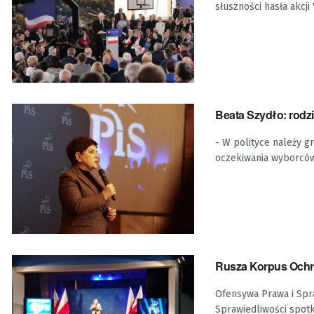
słuszności hasła akcji 
Beata Szydło: rodz
- W polityce należy g
oczekiwania wyborców 
Rusza Korpus Och
Ofensywa Prawa i Spra
Sprawiedliwości spotkał