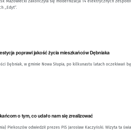
sk Mazowiecki zakończyła się modernizacja 14 elektrycznych zespołó
ch „Edyt”.
estycja poprawi jakość życia mieszkańców Dębniaka
ści Dębniak, w gminie Nowa Słupia, po kilkunastu latach oczekiwań b
ańcom o tym, co udało nam się zrealizować
tnia) Piekoszów odwiedził prezes PiS Jarosław Kaczyński. Wizyta ta świ