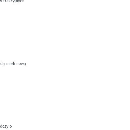
w trakcyjnych
ędą mieli nową
adczy o