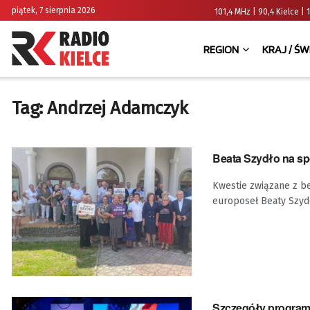
piątek, 7 sierpnia 2026
101,4 MHz | 90,4 Kielce
REGION
KRAJ / ŚW
Tag:
Andrzej Adamczyk
Beata Szydło na sp
Kwestie związane z b
europoseł Beaty Szyd
Szczegóły program