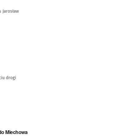
s Jarosław
iu drogi
 do Miechowa