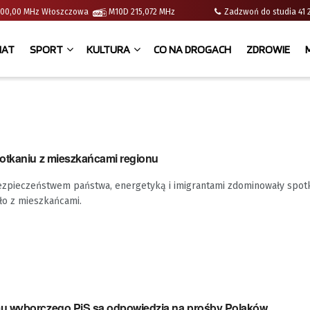
 | 100,00 MHz Włoszczowa
M10D 215,072 MHz
Zadzwoń do studia 
IAT
SPORT
KULTURA
CO NA DROGACH
ZDROWIE
otkaniu z mieszkańcami regionu
ezpieczeństwem państwa, energetyką i imigrantami zdominowały spot
ło z mieszkańcami.
u wyborczego PiS są odpowiedzią na prośby Polaków