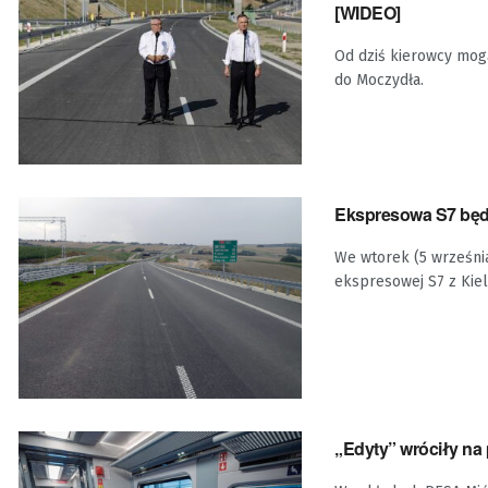
[WIDEO]
Od dziś kierowcy mog
do Moczydła.
Ekspresowa S7 będ
We wtorek (5 wrześni
ekspresowej S7 z Kie
„Edyty” wróciły na 