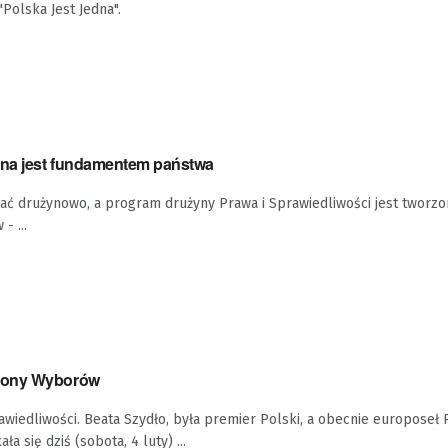
"Polska Jest Jedna".
ina jest fundamentem państwa
rać drużynowo, a program drużyny Prawa i Sprawiedliwości jest tworzo
- ...
rony Wyborów
wiedliwości. Beata Szydło, była premier Polski, a obecnie europoseł 
a się dziś (sobota, 4 luty) ...