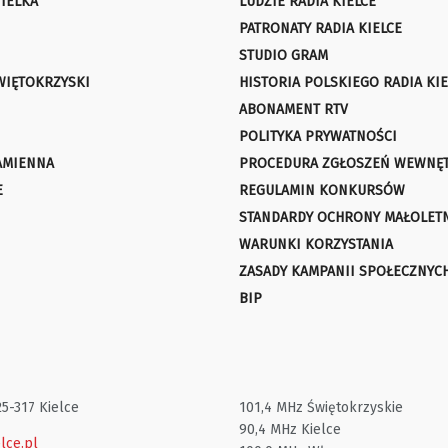
IELKA
LUDZIE RADIA KIELCE
PATRONATY RADIA KIELCE
STUDIO GRAM
WIĘTOKRZYSKI
HISTORIA POLSKIEGO RADIA KIE
ABONAMENT RTV
POLITYKA PRYWATNOŚCI
AMIENNA
PROCEDURA ZGŁOSZEŃ WEWNĘ
E
REGULAMIN KONKURSÓW
STANDARDY OCHRONY MAŁOLET
WARUNKI KORZYSTANIA
ZASADY KAMPANII SPOŁECZNYC
BIP
25-317 Kielce
101,4 MHz Świętokrzyskie
90,4 MHz Kielce
lce.pl