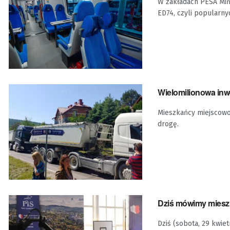
W zakładach PESA Miń
ED74, czyli popularny
Wielomilionowa inw
Mieszkańcy miejscowo
drogę.
Dziś mówimy mieszk
Dziś (sobota, 29 kwie