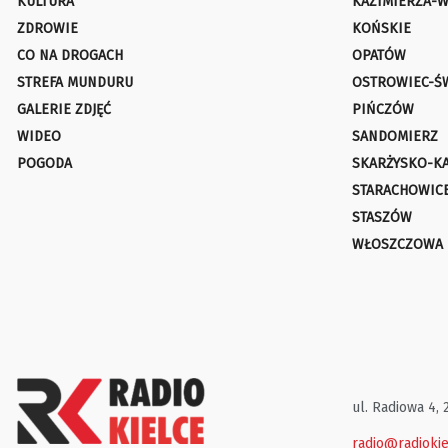
KULTURA
KAZIMIERZA-W
ZDROWIE
KOŃSKIE
CO NA DROGACH
OPATÓW
STREFA MUNDURU
OSTROWIEC-Ś
GALERIE ZDJĘĆ
PIŃCZÓW
WIDEO
SANDOMIERZ
POGODA
SKARŻYSKO-K
STARACHOWIC
STASZÓW
WŁOSZCZOWA
ul. Radiowa 4, 
radio@radiokie