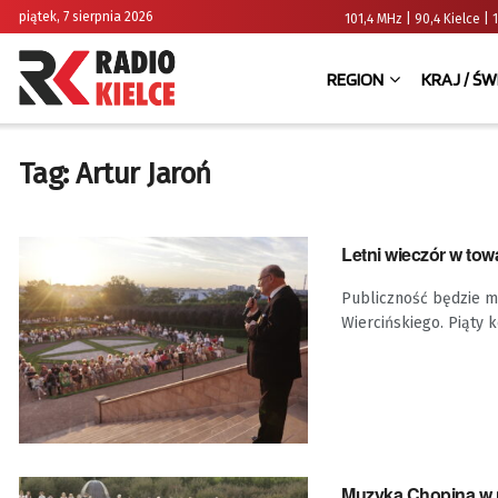
piątek, 7 sierpnia 2026
101,4 MHz | 90,4 Kielce
REGION
KRAJ / ŚW
Tag:
Artur Jaroń
Letni wieczór w to
Publiczność będzie mi
Wiercińskiego. Piąty k
Muzyka Chopina w n