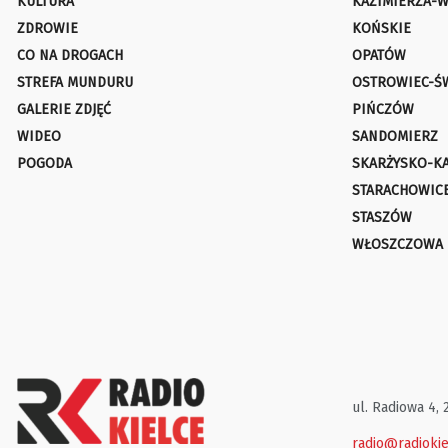
KULTURA
KAZIMIERZA-W
ZDROWIE
KOŃSKIE
CO NA DROGACH
OPATÓW
STREFA MUNDURU
OSTROWIEC-Ś
GALERIE ZDJĘĆ
PIŃCZÓW
WIDEO
SANDOMIERZ
POGODA
SKARŻYSKO-K
STARACHOWIC
STASZÓW
WŁOSZCZOWA
ul. Radiowa 4, 
radio@radiokie