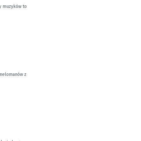
wy muzyków to
e melomanów z