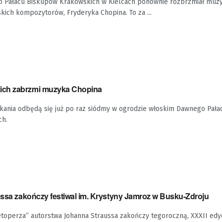
 Pałacu Biskupów Krakowskich w Kielcach ponownie rozbrzmiał muzy
skich kompozytorów, Fryderyka Chopina. To za ...
ch zabrzmi muzyka Chopina
kania odbędą się już po raz siódmy w ogrodzie włoskim Dawnego Pał
ch.
ussa zakończy festiwal im. Krystyny Jamroz w Busku-Zdroju
toperza” autorstwa Johanna Straussa zakończy tegoroczną, XXXII edy