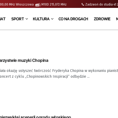
 | 100,00 MHz Włoszczowa
M10D 215,072 MHz
Zadzwoń do studia 
IAT
SPORT
KULTURA
CO NA DROGACH
ZDROWIE
warzystwie muzyki Chopina
ała okazję usłyszeć twórczość Fryderyka Chopina w wykonaniu pianist
oncert z cyklu „Chopinowskich Inspiracji” odbędzie ...
iezwykłej scenerii ogrodu włoskiego