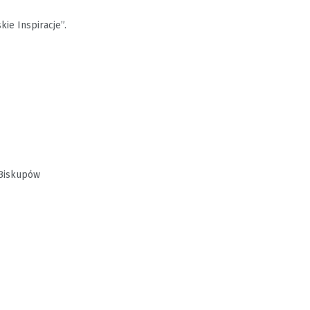
ie Inspiracje”.
 Biskupów