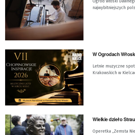
Ogród włoski Dawnego
najwybitniejszych pol
W Ogrodach Włoski
Letnie muzyczne spot
Krakowskich w Kielca
Wielkie dzieło Stra
Operetka „Zemsta Nie