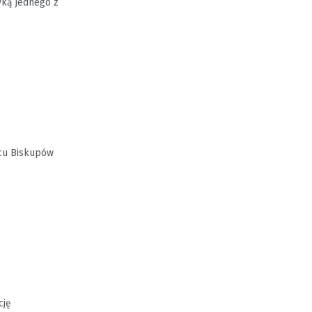
ką jednego z
acu Biskupów
cję