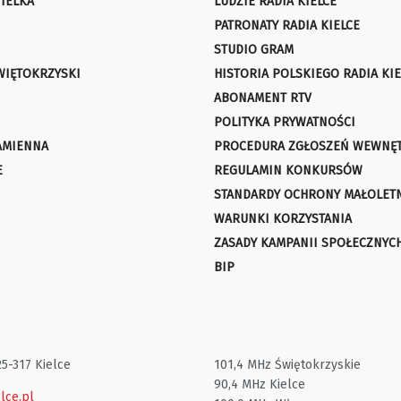
IELKA
LUDZIE RADIA KIELCE
PATRONATY RADIA KIELCE
STUDIO GRAM
WIĘTOKRZYSKI
HISTORIA POLSKIEGO RADIA KIE
ABONAMENT RTV
POLITYKA PRYWATNOŚCI
AMIENNA
PROCEDURA ZGŁOSZEŃ WEWNĘ
E
REGULAMIN KONKURSÓW
STANDARDY OCHRONY MAŁOLET
WARUNKI KORZYSTANIA
ZASADY KAMPANII SPOŁECZNYC
BIP
25-317 Kielce
101,4 MHz Świętokrzyskie
90,4 MHz Kielce
lce.pl