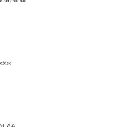
olski pokonali
jeździe
ve. W 25