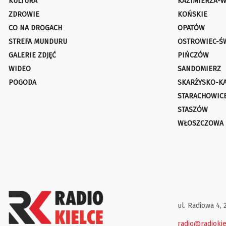
KULTURA
KAZIMIERZA-W
ZDROWIE
KOŃSKIE
CO NA DROGACH
OPATÓW
STREFA MUNDURU
OSTROWIEC-Ś
GALERIE ZDJĘĆ
PIŃCZÓW
WIDEO
SANDOMIERZ
POGODA
SKARŻYSKO-K
STARACHOWIC
STASZÓW
WŁOSZCZOWA
ul. Radiowa 4, 
radio@radiokie