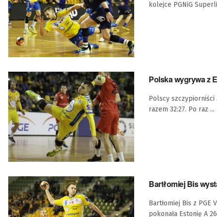
kolejce PGNiG Superli
Polska wygrywa z Est
Polscy szczypiorniści
razem 32:27. Po raz ...
Bartłomiej Bis wyst
Bartłomiej Bis z PGE 
pokonała Estonię A 26:2