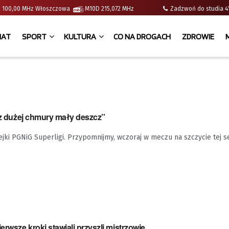
e | 100,00 MHz Włoszczowa
M10D 215,072 MHz
Zadzwoń do studia
IAT
SPORT
KULTURA
CO NA DROGACH
ZDROWIE
 „z dużej chmury mały deszcz”
lejki PGNiG Superligi. Przypomnijmy, wczoraj w meczu na szczycie tej se
rwsze kroki stawiali przyszli mistrzowie