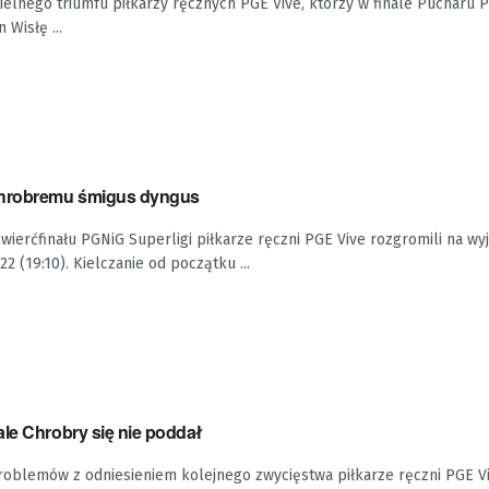
ielnego triumfu piłkarzy ręcznych PGE Vive, którzy w finale Pucharu P
Wisłę ...
Chrobremu śmigus dyngus
erćfinału PGNiG Superligi piłkarze ręczni PGE Vive rozgromili na wy
 (19:10). Kielczanie od początku ...
ale Chrobry się nie poddał
roblemów z odniesieniem kolejnego zwycięstwa piłkarze ręczni PGE Vi