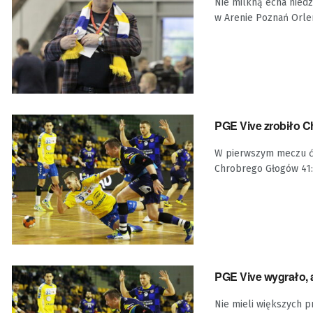
Nie milkną echa niedz
w Arenie Poznań Orlen 
PGE Vive zrobiło 
W pierwszym meczu ćwi
Chrobrego Głogów 41:22
PGE Vive wygrało, 
Nie mieli większych p