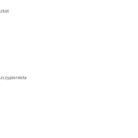
szkół
zczypiornista