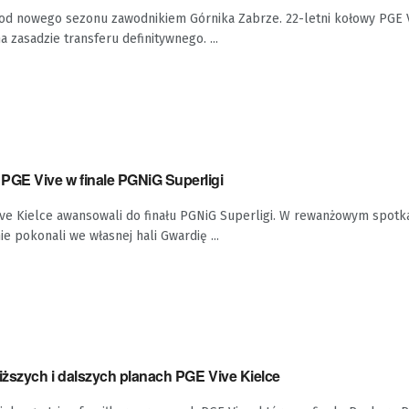
e od nowego sezonu zawodnikiem Górnika Zabrze. 22-letni kołowy PGE 
 zasadzie transferu definitywnego. ...
PGE Vive w finale PGNiG Superligi
ive Kielce awansowali do finału PGNiG Superligi. W rewanżowym spotk
e pokonali we własnej hali Gwardię ...
iższych i dalszych planach PGE Vive Kielce