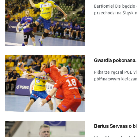
Bartłomiej Bis będzi
przechodzi na Śląsk na
Gwardia pokonana. 
Piłkarze ręczni PGE V
półfinałowym kielczani
Bertus Servaas o bl