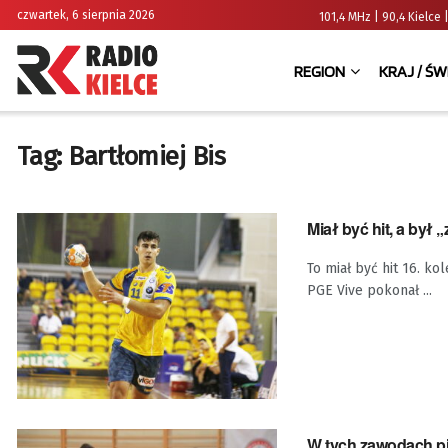
czwartek, 6 sierpnia 2026
101,4 MHz | 90,4 Kielc
REGION
KRAJ / ŚW
Tag:
Bartłomiej Bis
Miał być hit, a był
To miał być hit 16. ko
PGE Vive pokonał ...
W tych zawodach pie