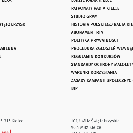
IELKA
LUDZIE RADIA KIELCE
PATRONATY RADIA KIELCE
STUDIO GRAM
WIĘTOKRZYSKI
HISTORIA POLSKIEGO RADIA KIE
ABONAMENT RTV
POLITYKA PRYWATNOŚCI
AMIENNA
PROCEDURA ZGŁOSZEŃ WEWNĘ
E
REGULAMIN KONKURSÓW
STANDARDY OCHRONY MAŁOLET
WARUNKI KORZYSTANIA
ZASADY KAMPANII SPOŁECZNYC
BIP
25-317 Kielce
101,4 MHz Świętokrzyskie
90,4 MHz Kielce
lce.pl