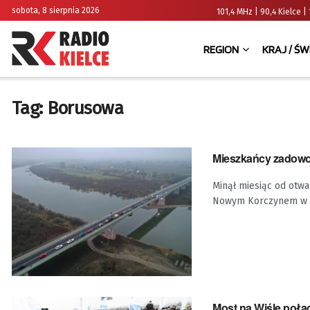
sobota, 8 sierpnia 2026
101,4 MHz | 90,4 Kielce
REGION
KRAJ / ŚW
Tag:
Borusowa
Mieszkańcy zadowol
Minął miesiąc od otwa
Nowym Korczynem w Ś
Most na Wiśle połą