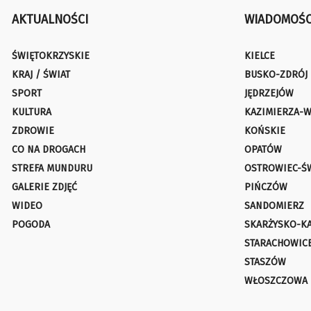
AKTUALNOŚCI
WIADOMOŚC
ŚWIĘTOKRZYSKIE
KIELCE
KRAJ / ŚWIAT
BUSKO-ZDRÓJ
SPORT
JĘDRZEJÓW
KULTURA
KAZIMIERZA-W
ZDROWIE
KOŃSKIE
CO NA DROGACH
OPATÓW
STREFA MUNDURU
OSTROWIEC-Ś
GALERIE ZDJĘĆ
PIŃCZÓW
WIDEO
SANDOMIERZ
POGODA
SKARŻYSKO-K
STARACHOWIC
STASZÓW
WŁOSZCZOWA