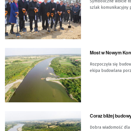
Symboliczne wbicie ł
szlak komunikacyjny p
Most w Nowym Korcz
Rozpoczęła się budow
ekipa budowlana porz
Coraz bliżej budow
Dobra wiadomość dla 