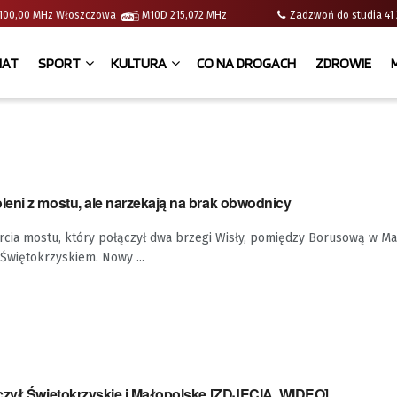
 | 100,00 MHz Włoszczowa
M10D 215,072 MHz
Zadzwoń do studia 
IAT
SPORT
KULTURA
CO NA DROGACH
ZDROWIE
eni z mostu, ale narzekają na brak obwodnicy
rcia mostu, który połączył dwa brzegi Wisły, pomiędzy Borusową w Ma
więtokrzyskiem. Nowy ...
czył Świętokrzyskie i Małopolskę [ZDJĘCIA, WIDEO]