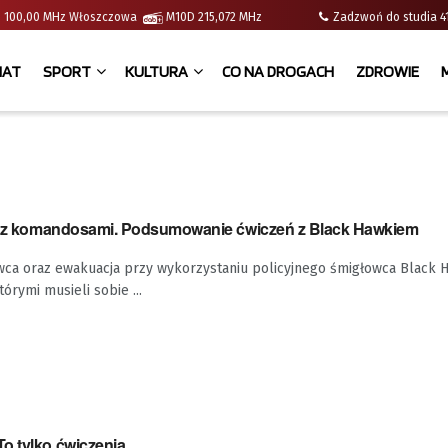
e | 100,00 MHz Włoszczowa
M10D 215,072 MHz
Zadzwoń do studia
IAT
SPORT
KULTURA
CO NA DROGACH
ZDROWIE
li z komandosami. Podsumowanie ćwiczeń z Black Hawkiem
wca oraz ewakuacja przy wykorzystaniu policyjnego śmigłowca Black H
tórymi musieli sobie ...
o tylko ćwiczenia