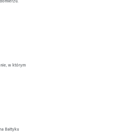
domierzu.
enie, w którym
na Bałtyku