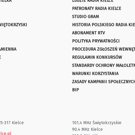
IELKA
LUDZIE RADIA KIELCE
PATRONATY RADIA KIELCE
STUDIO GRAM
WIĘTOKRZYSKI
HISTORIA POLSKIEGO RADIA KIE
ABONAMENT RTV
POLITYKA PRYWATNOŚCI
AMIENNA
PROCEDURA ZGŁOSZEŃ WEWNĘ
E
REGULAMIN KONKURSÓW
STANDARDY OCHRONY MAŁOLET
WARUNKI KORZYSTANIA
ZASADY KAMPANII SPOŁECZNYC
BIP
25-317 Kielce
101,4 MHz Świętokrzyskie
90,4 MHz Kielce
lce.pl