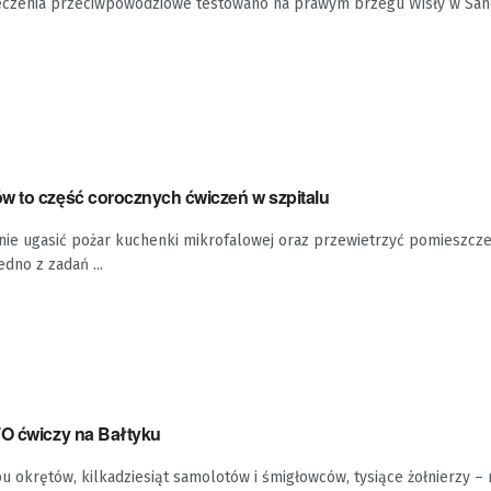
czenia przeciwpowodziowe testowano na prawym brzegu Wisły w San
w to część corocznych ćwiczeń w szpitalu
anie ugasić pożar kuchenki mikrofalowej oraz przewietrzyć pomieszcz
edno z zadań ...
TO ćwiczy na Bałtyku
u okrętów, kilkadziesiąt samolotów i śmigłowców, tysiące żołnierzy – 