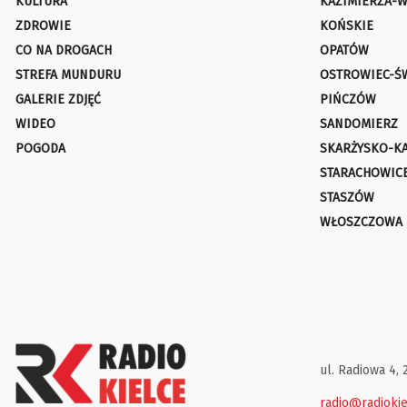
KULTURA
KAZIMIERZA-W
ZDROWIE
KOŃSKIE
CO NA DROGACH
OPATÓW
STREFA MUNDURU
OSTROWIEC-Ś
GALERIE ZDJĘĆ
PIŃCZÓW
WIDEO
SANDOMIERZ
POGODA
SKARŻYSKO-K
STARACHOWIC
STASZÓW
WŁOSZCZOWA
ul. Radiowa 4, 
radio@radiokie