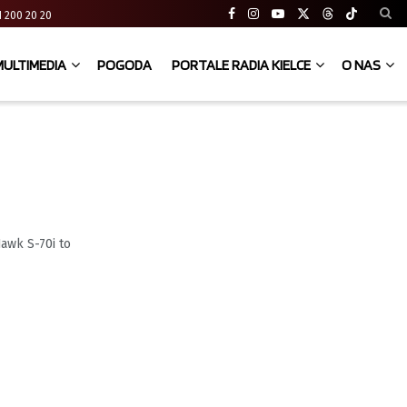
 41 200 20 20
MULTIMEDIA
POGODA
PORTALE RADIA KIELCE
O NAS
awk S-70i to