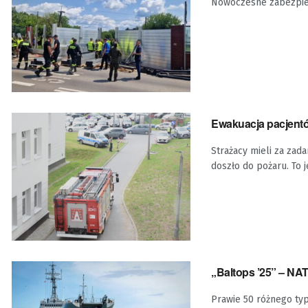
Nowoczesne zabezpie
Ewakuacja pacjentó
Strażacy mieli za zad
doszło do pożaru. To j
„Baltops ’25” – NA
Prawie 50 różnego typ