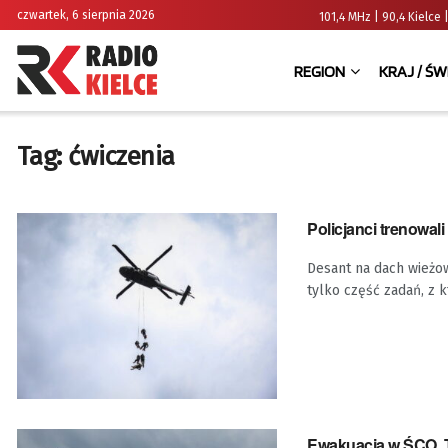
czwartek, 6 sierpnia 2026
101,4 MHz | 90,4 Kielc
REGION
KRAJ / ŚW
Tag:
ćwiczenia
Policjanci trenowa
Desant na dach wieżo
tylko część zadań, z k
Ewakuacja w ŚCO. T