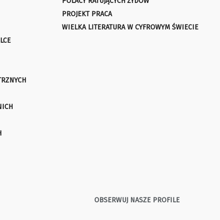
POLACY RATUJĄCYCH ŻYDÓW
PROJEKT PRACA
WIELKA LITERATURA W CYFROWYM ŚWIECIE
LCE
TRZNYCH
NICH
H
OBSERWUJ NASZE PROFILE