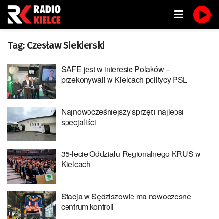
Tag:
Czesław Siekierski
SAFE jest w interesie Polaków –
przekonywali w Kielcach politycy PSL
Najnowocześniejszy sprzęt i najlepsi
specjaliści
35-lecie Oddziału Regionalnego KRUS w
Kielcach
Stacja w Sędziszowie ma nowoczesne
centrum kontroli