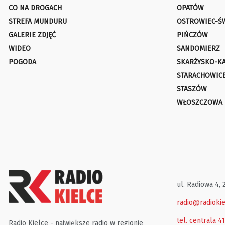
CO NA DROGACH
OPATÓW
STREFA MUNDURU
OSTROWIEC-Ś
GALERIE ZDJĘĆ
PIŃCZÓW
WIDEO
SANDOMIERZ
POGODA
SKARŻYSKO-K
STARACHOWIC
STASZÓW
WŁOSZCZOWA
ul. Radiowa 4, 
radio@radiokie
tel. centrala 4
Radio Kielce - największe radio w regionie