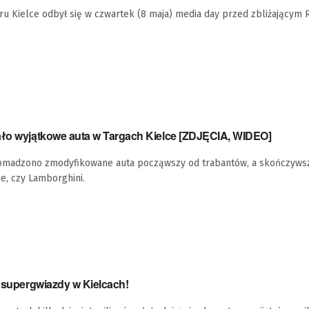
u Kielce odbył się w czwartek (8 maja) media day przed zbliżającym 
ało wyjątkowe auta w Targach Kielce [ZDJĘCIA, WIDEO]
omadzono zmodyfikowane auta począwszy od trabantów, a skończyws
, czy Lamborghini.
i supergwiazdy w Kielcach!