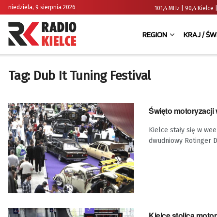
niedziela, 9 sierpnia 2026
101,4 MHz | 90,4 Kielc
REGION
KRAJ / ŚW
Tag:
Dub It Tuning Festival
Święto motoryzacji
Kielce stały się w wee
dwudniowy Rotinger Du
Kielce stolicą motor