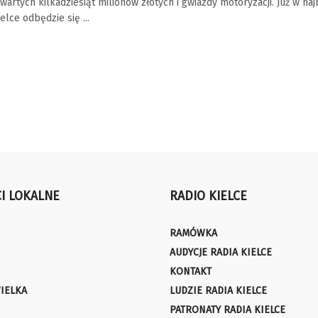
wartych kilkadziesiąt milionów złotych i gwiazdy motoryzacji. Już w naj
lce odbędzie się ...
I LOKALNE
RADIO KIELCE
RAMÓWKA
AUDYCJE RADIA KIELCE
KONTAKT
IELKA
LUDZIE RADIA KIELCE
PATRONATY RADIA KIELCE