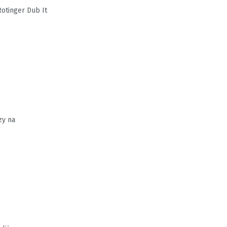
Rotinger Dub It
zy na