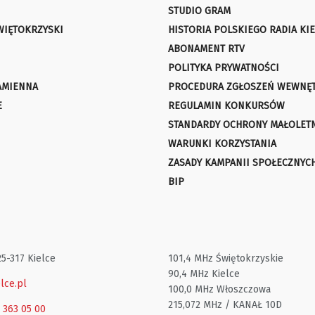
STUDIO GRAM
WIĘTOKRZYSKI
HISTORIA POLSKIEGO RADIA KIE
ABONAMENT RTV
POLITYKA PRYWATNOŚCI
AMIENNA
PROCEDURA ZGŁOSZEŃ WEWNĘ
E
REGULAMIN KONKURSÓW
STANDARDY OCHRONY MAŁOLET
WARUNKI KORZYSTANIA
ZASADY KAMPANII SPOŁECZNYC
BIP
25-317 Kielce
101,4 MHz Świętokrzyskie
90,4 MHz Kielce
lce.pl
100,0 MHz Włoszczowa
215,072 MHz / KANAŁ 10D
1 363 05 00