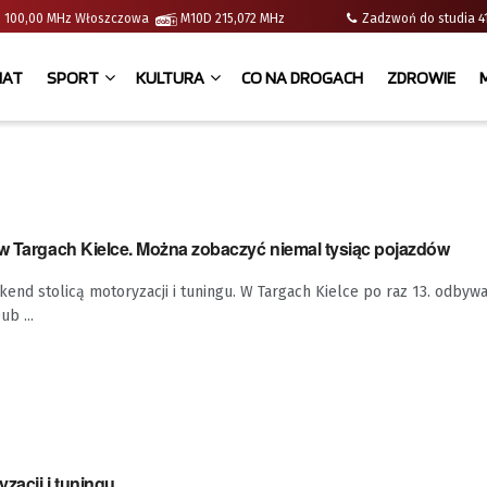
e | 100,00 MHz Włoszczowa
M10D 215,072 MHz
Zadzwoń do studia
IAT
SPORT
KULTURA
CO NA DROGACH
ZDROWIE
 w Targach Kielce. Można zobaczyć niemal tysiąc pojazdów
kend stolicą motoryzacji i tuningu. W Targach Kielce po raz 13. odbywa
b ...
yzacji i tuningu