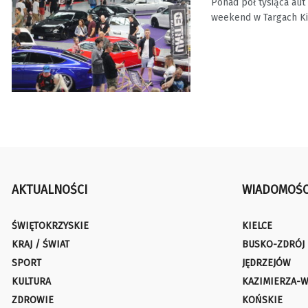
Ponad pół tysiąca aut 
weekend w Targach Kie
AKTUALNOŚCI
WIADOMOŚC
ŚWIĘTOKRZYSKIE
KIELCE
KRAJ / ŚWIAT
BUSKO-ZDRÓJ
SPORT
JĘDRZEJÓW
KULTURA
KAZIMIERZA-W
ZDROWIE
KOŃSKIE