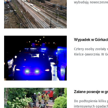
wybudują nowoczesne
Wypadek w Górkach
Cztery osoby zostały 
Kielce-Jaworznia. W G
Zalane posesje w g
Do podtopienia kilku
intensywnych opadach 