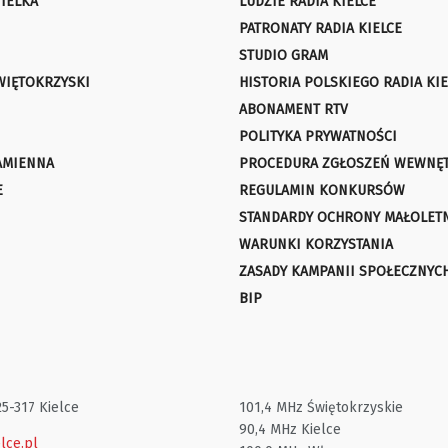
IELKA
LUDZIE RADIA KIELCE
PATRONATY RADIA KIELCE
STUDIO GRAM
WIĘTOKRZYSKI
HISTORIA POLSKIEGO RADIA KIE
ABONAMENT RTV
POLITYKA PRYWATNOŚCI
AMIENNA
PROCEDURA ZGŁOSZEŃ WEWNĘ
E
REGULAMIN KONKURSÓW
STANDARDY OCHRONY MAŁOLET
WARUNKI KORZYSTANIA
ZASADY KAMPANII SPOŁECZNYC
BIP
25-317 Kielce
101,4 MHz Świętokrzyskie
90,4 MHz Kielce
lce.pl