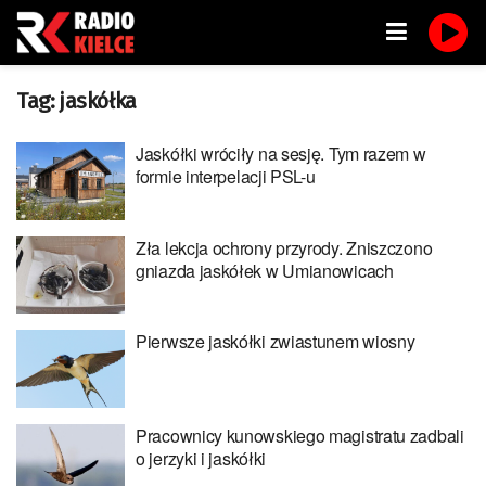
Tag:
jaskółka
Jaskółki wróciły na sesję. Tym razem w
formie interpelacji PSL-u
Zła lekcja ochrony przyrody. Zniszczono
gniazda jaskółek w Umianowicach
Pierwsze jaskółki zwiastunem wiosny
Pracownicy kunowskiego magistratu zadbali
o jerzyki i jaskółki