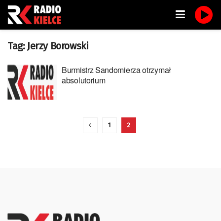
Tag:
Jerzy Borowski
Burmistrz Sandomierza otrzymał
absolutorium
1
2