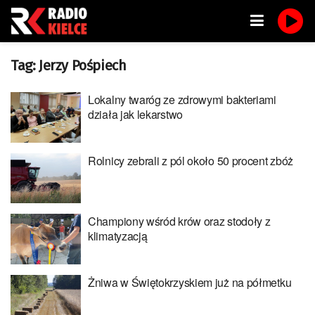
Tag:
Jerzy Pośpiech
Lokalny twaróg ze zdrowymi bakteriami
działa jak lekarstwo
Rolnicy zebrali z pól około 50 procent zbóż
Championy wśród krów oraz stodoły z
klimatyzacją
Żniwa w Świętokrzyskiem już na półmetku