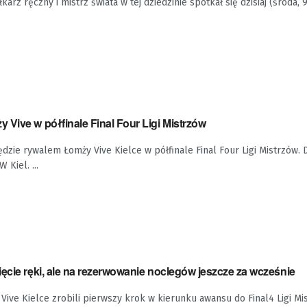
łkarz ręczny i mistrz świata w tej dziedzinie spotkał się dzisiaj (środa, 
Vive w półfinale Final Four Ligi Mistrzów
ie rywalem Łomży Vive Kielce w półfinale Final Four Ligi Mistrzów.
 Kiel. ...
ęcie ręki, ale na rezerwowanie noclegów jeszcze za wcześnie
 Vive Kielce zrobili pierwszy krok w kierunku awansu do Final4 Ligi Mi