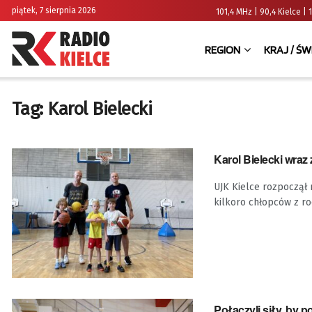
piątek, 7 sierpnia 2026
101,4 MHz | 90,4 Kielce
REGION
KRAJ / ŚW
Tag:
Karol Bielecki
Karol Bielecki wra
UJK Kielce rozpoczął 
kilkoro chłopców z roc
Połączyli siły, by