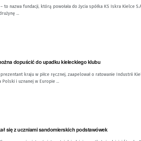
– to nazwa fundacji, którą powołała do życia spółka KS Iskra Kielce S.A.
rużynę ...
e można dopuścić do upadku kieleckiego klubu
eprezentant kraju w piłce ręcznej, zaapelował o ratowanie Industrii Kie
Polski i uznanej w Europie ...
Karol Bielecki spotkał się z uczniami sandomierskich podstawówek