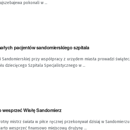
ujszebajewa pokonali w ...
 małych pacjentów sandomierskiego szpitala
i Sandomierskiej przy współpracy z urzędem miasta prowadzi świątecz
łu dziecięcego Szpitala Specjalistycznego w ...
rto wesprzeć Wisłę Sandomierz
krotny mistrz świata w piłce ręcznej przekonywał dzisiaj w Sandomierz
arto wesprzeć finansowo miejscową drużynę ...