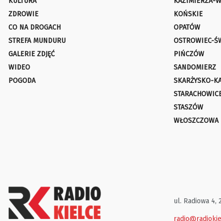
KULTURA
KAZIMIERZA-W
ZDROWIE
KOŃSKIE
CO NA DROGACH
OPATÓW
STREFA MUNDURU
OSTROWIEC-Ś
GALERIE ZDJĘĆ
PIŃCZÓW
WIDEO
SANDOMIERZ
POGODA
SKARŻYSKO-K
STARACHOWIC
STASZÓW
WŁOSZCZOWA
ul. Radiowa 4, 
radio@radiokie