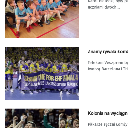
Karol Bielecki, były pi
uczniami dwóch ...
Znamy rywala Łomży 
Telekom Veszprem będz
tworzą Barcelona i THW
Kolonia na wyciągni
Piłkarze ręczni Łomży