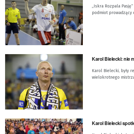
„Iskra Rozpala Pasję” 
podmiot prowadzący d
Karol Bielecki: ni
Karol Bielecki, były r
wielokrotnego mistrza 