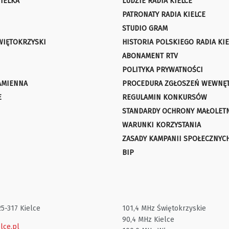
IELKA
LUDZIE RADIA KIELCE
PATRONATY RADIA KIELCE
STUDIO GRAM
WIĘTOKRZYSKI
HISTORIA POLSKIEGO RADIA KIE
ABONAMENT RTV
POLITYKA PRYWATNOŚCI
AMIENNA
PROCEDURA ZGŁOSZEŃ WEWNĘ
E
REGULAMIN KONKURSÓW
STANDARDY OCHRONY MAŁOLET
WARUNKI KORZYSTANIA
ZASADY KAMPANII SPOŁECZNYC
BIP
25-317 Kielce
101,4 MHz Świętokrzyskie
90,4 MHz Kielce
lce.pl