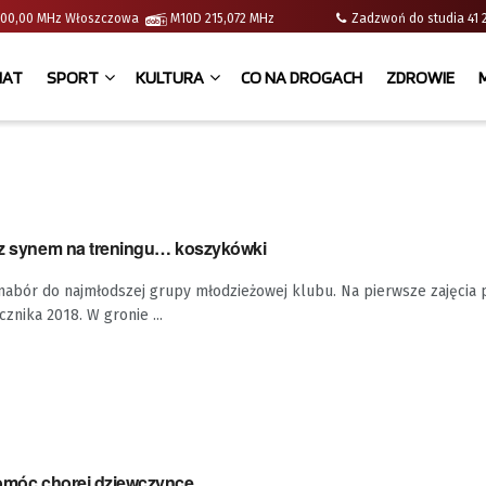
 | 100,00 MHz Włoszczowa
M10D 215,072 MHz
Zadzwoń do studia 
IAT
SPORT
KULTURA
CO NA DROGACH
ZDROWIE
z z synem na treningu… koszykówki
nabór do najmłodszej grupy młodzieżowej klubu. Na pierwsze zajęcia 
znika 2018. W gronie ...
 pomóc chorej dziewczynce