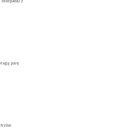
9 listopada) z
 Drugą parę
strzów.