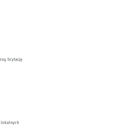
ną licytację
u lokalnych