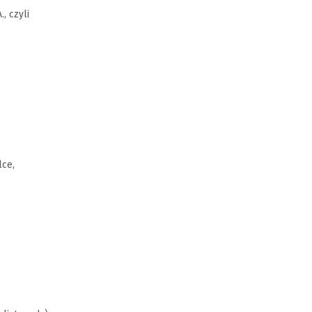
, czyli
lce,