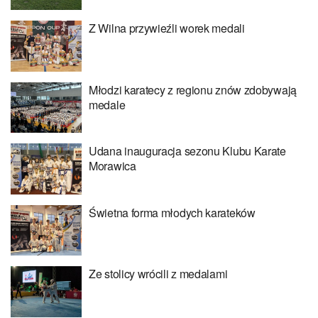
Z Wilna przywieźli worek medali
Młodzi karatecy z regionu znów zdobywają
medale
Udana inauguracja sezonu Klubu Karate
Morawica
Świetna forma młodych karateków
Ze stolicy wrócili z medalami