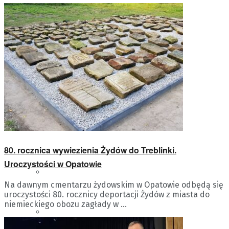
AUDYCJE RADIA KIELCE
KONTAKT
CZERWONA LINIA RADIA
KIELCE
80. rocznica wywiezienia Żydów do Treblinki.
Uroczystości w Opatowie
LUDZIE RADIA KIELCE
Na dawnym cmentarzu żydowskim w Opatowie odbędą się
uroczystości 80. rocznicy deportacji Żydów z miasta do
niemieckiego obozu zagłady w ...
STUDIO GRAM