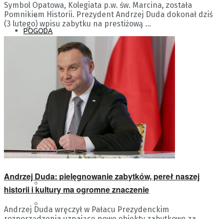
Symbol Opatowa, Kolegiata p.w. św. Marcina, została
Pomnikiem Historii. Prezydent Andrzej Duda dokonał dziś
HISTORIA POLSKIEGO
(3 lutego) wpisu zabytku na prestiżową ...
POGODA
RADIA KIELCE
ABONAMENT RTV
PORTALE RADIA KIELCE
POLITYKA PRYWATNOŚCI
CENTRUM EDUKACJI
REGULAMIN KONKURSÓW
ANTENOWYCH
MEDIALNEJ
STANDARDY OCHRONY
Andrzej Duda: pielęgnowanie zabytków, pereł naszej
MAŁOLETNICH
FOLK RADIO
historii i kultury ma ogromne znaczenie
WARUNKI KORZYSTANIA
Andrzej Duda wręczył w Pałacu Prezydenckim
rozporządzenia uznające nowe obiekty zabytkowe za