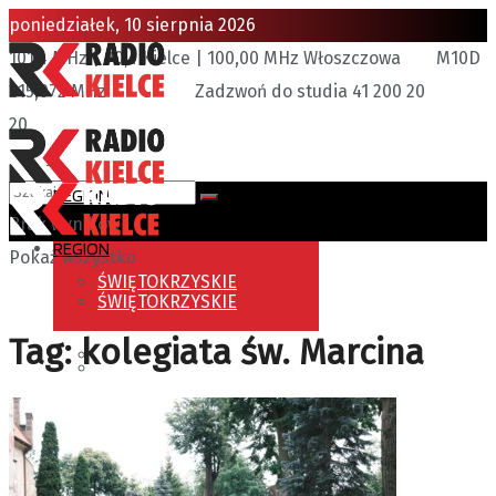
poniedziałek, 10 sierpnia 2026
101,4 MHz | 90,4 Kielce | 100,00 MHz Włoszczowa
M10D
215,072 MHz
Zadzwoń do studia 41 200 20
20
REGION
Brak wyników
REGION
Pokaż wszystko
ŚWIĘTOKRZYSKIE
ŚWIĘTOKRZYSKIE
Tag:
kolegiata św. Marcina
KIELCE
KIELCE
BUSKO-ZDRÓJ
BUSKO-ZDRÓJ
JĘDRZEJÓW