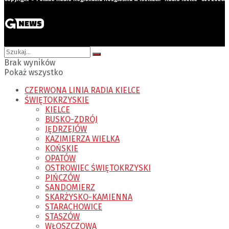
Brak wyników
Pokaż wszystko
CZERWONA LINIA RADIA KIELCE
ŚWIĘTOKRZYSKIE
KIELCE
BUSKO-ZDRÓJ
JĘDRZEJÓW
KAZIMIERZA WIELKA
KOŃSKIE
OPATÓW
OSTROWIEC ŚWIĘTOKRZYSKI
PIŃCZÓW
SANDOMIERZ
SKARŻYSKO-KAMIENNA
STARACHOWICE
STASZÓW
WŁOSZCZOWA