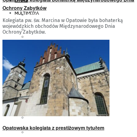
O NAS
Ochrony Zabytków
MULTIMEDIA
RAMÓWKA
Kolegiata pw. św. Marcina w Opatowie była bohaterką
wojewódzkich obchodów Międzynarodowego Dnia
AUDYCJE RADIA KIELCE
Ochrony Zabytków.
ZDJĘCIA
KONTAKT
CZERWONA LINIA RADIA
GALERIA KUBALSKI &
KIELCE
TASZŁOW
LUDZIE RADIA KIELCE
STUDIO GRAM
PODCASTY
PATRONAT MEDIALNY
Opatowska kolegiata z prestiżowym tytułem
WIDEO
RADIA KIELCE