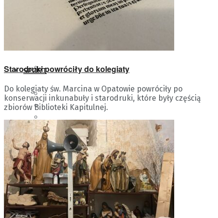
STASZÓW
WŁOSZCZOWA
PIŃCZÓW
KRAJ / ŚWIAT
SANDOMIERZ
Starodruki powróciły do kolegiaty
SPORT
Do kolegiaty św. Marcina w Opatowie powróciły po
WIADOMOŚCI SPORTOWE
konserwacji inkunabuły i starodruki, które były częścią
SKARŻYSKO-KAMIENNA
zbiorów Biblioteki Kapitulnej.
INDUSTRIA KIELCE
KORONA KIELCE
STARACHOWICE
KULTURA
STASZÓW
WIADOMOŚCI
RECENZJE RADIA KIELCE