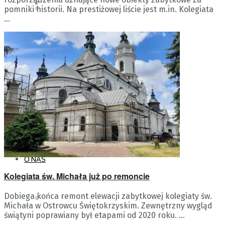
PODCASTY
ZASADY KAMPANII
pomniki historii. Na prestiżowej liście jest m.in. Kolegiata
...
SPOŁECZNYCH
PROJEKT PRACA
BIP
WIELKA LITERATURA W
Brak wyników
CYFROWYM ŚWIECIE
Pokaż wszystko
O NAS
Kolegiata św. Michała już po remoncie
Dobiega końca remont elewacji zabytkowej kolegiaty św.
RAMÓWKA
Michała w Ostrowcu Świętokrzyskim. Zewnętrzny wygląd
świątyni poprawiany był etapami od 2020 roku. ...