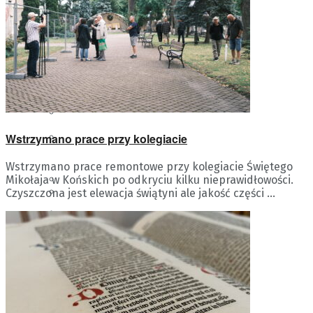
KAZIMIERZA WIELKA
JĘDRZEJÓW
KOŃSKIE
OPATÓW
KAZIMIERZA WIELKA
OSTROWIEC
Wstrzymano prace przy kolegiacie
KOŃSKIE
ŚWIĘTOKRZYSKI
Wstrzymano prace remontowe przy kolegiacie Świętego
PIŃCZÓW
Mikołaja w Końskich po odkryciu kilku nieprawidłowości.
OPATÓW
Czyszczona jest elewacja świątyni ale jakość części ...
SANDOMIERZ
OSTROWIEC
SKARŻYSKO-KAMIENNA
STARACHOWICE
ŚWIĘTOKRZYSKI