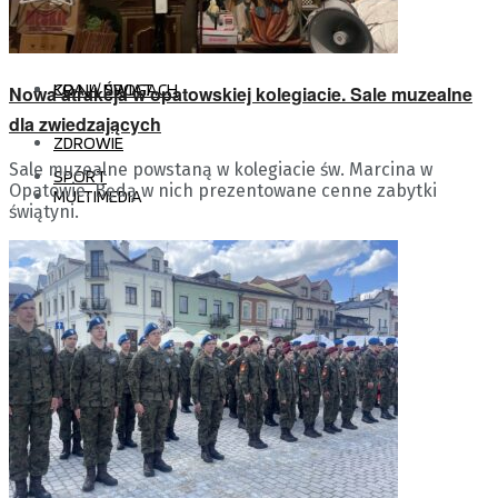
WŁOSZCZOWA
REPORTAŻ W RADIU KIELCE
KRAJ / ŚWIAT
CO NA DROGACH
Nowa atrakcja w opatowskiej kolegiacie. Sale muzealne
dla zwiedzających
ZDROWIE
Sale muzealne powstaną w kolegiacie św. Marcina w
SPORT
Opatowie. Będą w nich prezentowane cenne zabytki
MULTIMEDIA
świątyni.
ZDJĘCIA
WIADOMOŚCI SPORTOWE
GALERIA KUBALSKI &
INDUSTRIA KIELCE
TASZŁOW
PODCASTY
KORONA KIELCE
WIDEO