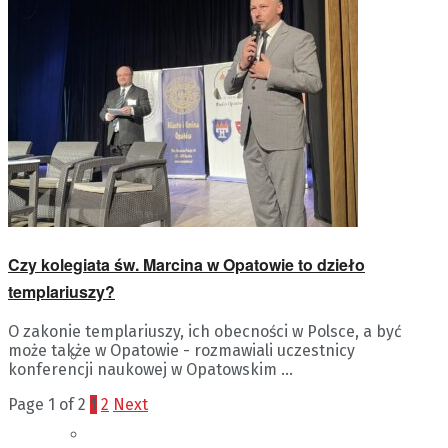
PATRONAT MEDIALNY
RADIA KIELCE
HISTORIA POLSKIEGO
Czy kolegiata św. Marcina w Opatowie to dzieło
RADIA KIELCE
templariuszy?
O zakonie templariuszy, ich obecności w Polsce, a być
może także w Opatowie - rozmawiali uczestnicy
ABONAMENT RTV
konferencji naukowej w Opatowskim ...
Page 1 of 2
1
2
Next
POLITYKA PRYWATNOŚCI