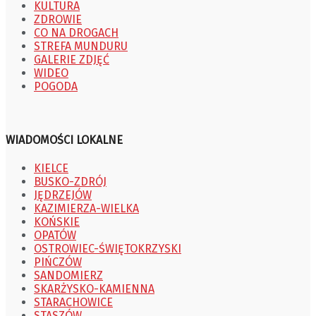
KULTURA
ZDROWIE
CO NA DROGACH
STREFA MUNDURU
GALERIE ZDJĘĆ
WIDEO
POGODA
WIADOMOŚCI LOKALNE
KIELCE
BUSKO-ZDRÓJ
JĘDRZEJÓW
KAZIMIERZA-WIELKA
KOŃSKIE
OPATÓW
OSTROWIEC-ŚWIĘTOKRZYSKI
PIŃCZÓW
SANDOMIERZ
SKARŻYSKO-KAMIENNA
STARACHOWICE
STASZÓW