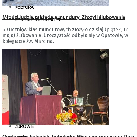
POGODA
KULTURA
Młodzi ludzie zakładają mundury. Złożyli ślubowanie
PORTALE RADIA KIELCE
60 uczniów klas mundurowych złożyło dzisiaj (piątek, 12
WIADOMOŚCI
CENTRUM EDUKACJI
maja) ślubowanie. Uroczystość odbyła się w Opatowie, w
kolegiacie św. Marcina.
MEDIALNEJ
RECENZJE RADIA KIELCE
FOLK RADIO
REPORTAŻ W RADIU KIELCE
PODCASTY
PROJEKT PRACA
CO NA DROGACH
WIELKA LITERATURA W
CYFROWYM ŚWIECIE
ZDROWIE
Opatowska kolegiata bohaterką Międzynarodowego Dnia