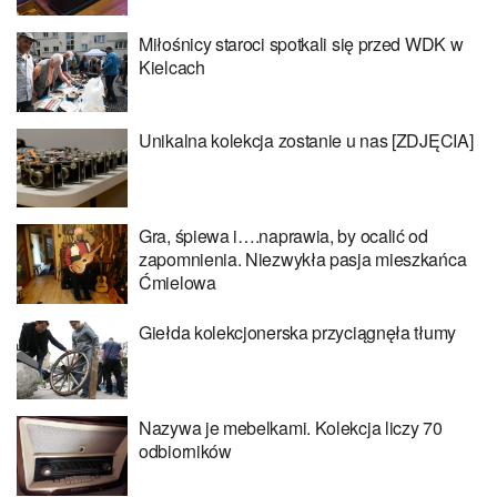
Miłośnicy staroci spotkali się przed WDK w
Kielcach
Unikalna kolekcja zostanie u nas [ZDJĘCIA]
Gra, śpiewa i….naprawia, by ocalić od
zapomnienia. Niezwykła pasja mieszkańca
Ćmielowa
Giełda kolekcjonerska przyciągnęła tłumy
Nazywa je mebelkami. Kolekcja liczy 70
odbiorników