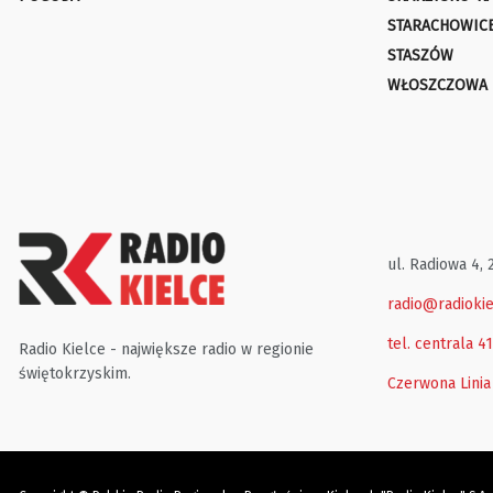
STARACHOWIC
STASZÓW
WŁOSZCZOWA
ul. Radiowa 4, 
radio@radiokie
tel. centrala 4
Radio Kielce - największe radio w regionie
świętokrzyskim.
Czerwona Linia