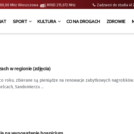
 | 100,00 MHz Włoszczowa
M10D 215,072 MHz
Zadzwoń do studia 
IAT
SPORT
KULTURA
CO NA DROGACH
ZDROWIE
ch w regionie (zdjęcia)
k co roku, zbierane są pieniądze na renowacje zabytkowych nagrobków
elcach, Sandomierzu ...
ją na wyposażenie hospicjum