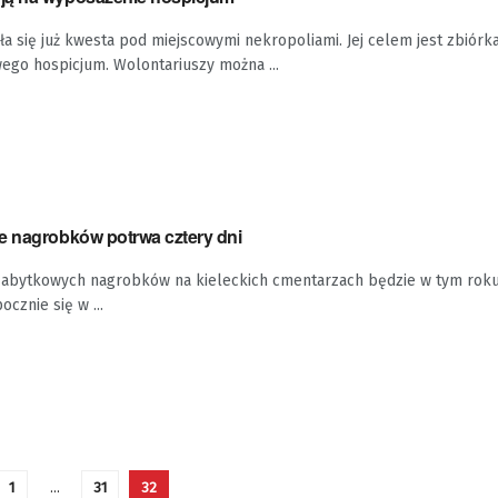
 się już kwesta pod miejscowymi nekropoliami. Jej celem jest zbiórka
ego hospicjum. Wolontariuszy można ...
e nagrobków potrwa cztery dni
zabytkowych nagrobków na kieleckich cmentarzach będzie w tym roku
ocznie się w ...
1
…
31
32