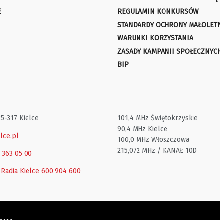
E
REGULAMIN KONKURSÓW
STANDARDY OCHRONY MAŁOLET
WARUNKI KORZYSTANIA
ZASADY KAMPANII SPOŁECZNYC
BIP
25-317 Kielce
101,4 MHz Świętokrzyskie
90,4 MHz Kielce
lce.pl
100,0 MHz Włoszczowa
215,072 MHz / KANAŁ 10D
1 363 05 00
 Radia Kielce
600 904 600