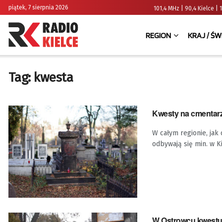
piątek, 7 sierpnia 2026
101,4 MHz | 90,4 Kielce
REGION
KRAJ / ŚW
Tag:
kwesta
Kwesty na cmentarza
W całym regionie, ja
odbywają się min. w Ki
W Ostrowcu kwestu