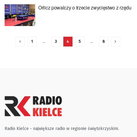
Orlicz powalczy o trzecie zwycięstwo z rzędu
1
…
3
4
5
…
8
Radio Kielce - największe radio w regionie świętokrzyskim.