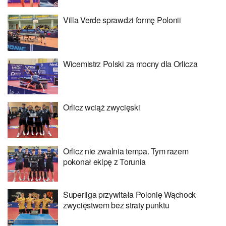
Villa Verde sprawdzi formę Polonii
Wicemistrz Polski za mocny dla Orlicza
Orlicz wciąż zwycięski
Orlicz nie zwalnia tempa. Tym razem
pokonał ekipę z Torunia
Superliga przywitała Polonię Wąchock
zwycięstwem bez straty punktu