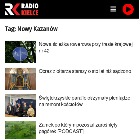
Tag:
Nowy Kazanów
Nowa ścieżka rowerowa przy trasie krajowej
nr 42
Obraz z ołtarza starszy o sto lat niż sądzono
Świętokrzyskie parafie otrzymały pieniądze
na remont kościołów
Zamek po którym pozostał zarośnięty
pagórek [PODCAST]