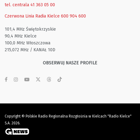
tel. centrala 41 363 05 00
Czerwona Linia Radia Kielce
600 904 600
101,4 MHz Świętokrzyskie
90,4 MHz Kielce
100,0 MHz Włoszczowa
215,072 MHz / KANAŁ 10D
OBSERWUJ NASZE PROFILE
Copyright © Polskie Radio Regionalna Rozgłośnia w Kielcach "Radio Kielce"
S.A. 2026.