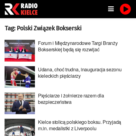
Tag:
Polski Związek Bokserski
Forum i Międzynarodowe Targi Branży
Bokserskiej będą się rozwijać
Udana, choć trudna, inauguracja sezonu
kieleckich pięściarzy
Pięściarze i żołnierze razem dla
bezpieczeństwa
Kielce stolicą polskiego boksu. Przyjadą
m.in. medalistki z Liverpoolu