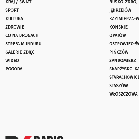
KRAJ / ŚWIAT
BUSKO-ZDRÓJ
SPORT
JĘDRZEJÓW
KULTURA
KAZIMIERZA-W
ZDROWIE
KOŃSKIE
CO NA DROGACH
OPATÓW
STREFA MUNDURU
OSTROWIEC-Ś
GALERIE ZDJĘĆ
PIŃCZÓW
WIDEO
SANDOMIERZ
POGODA
SKARŻYSKO-K
STARACHOWIC
STASZÓW
WŁOSZCZOWA