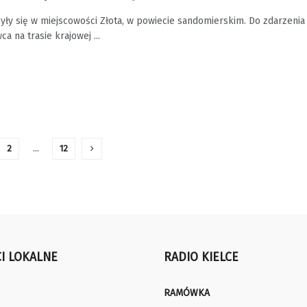
ły się w miejscowości Złota, w powiecie sandomierskim. Do zdarzenia
a na trasie krajowej ...
2
…
12
I LOKALNE
RADIO KIELCE
RAMÓWKA