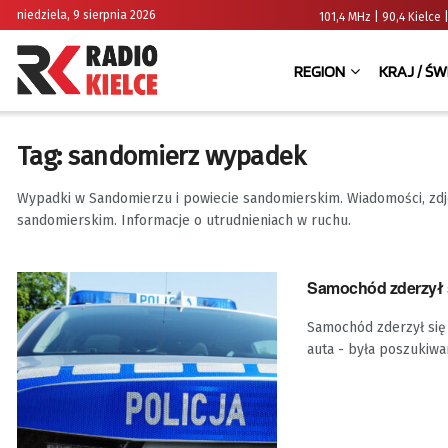
niedziela, 9 sierpnia 2026
101,4 MHz | 90,4 Kielc
REGION
KRAJ / ŚW
Tag:
sandomierz wypadek
Wypadki w Sandomierzu i powiecie sandomierskim. Wiadomości, zdję
sandomierskim. Informacje o utrudnieniach w ruchu.
Samochód zderzył 
Samochód zderzył się
auta - była poszukiwan