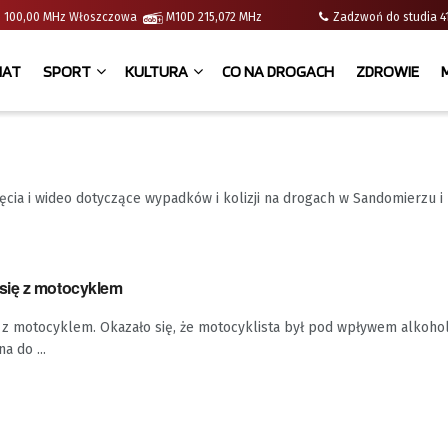
e | 100,00 MHz Włoszczowa
M10D 215,072 MHz
Zadzwoń do studia
IAT
SPORT
KULTURA
CO NA DROGACH
ZDROWIE
cia i wideo dotyczące wypadków i kolizji na drogach w Sandomierzu i
się z motocyklem
 z motocyklem. Okazało się, że motocyklista był pod wpływem alkohol
a do ...