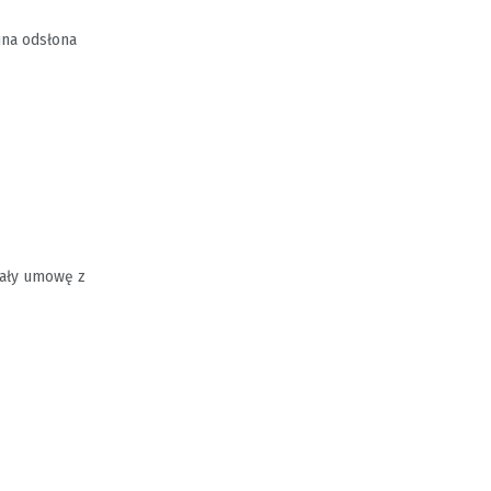
jna odsłona
sały umowę z