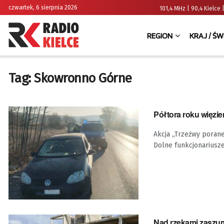
czwartek, 6 sierpnia 2026
101,4 MHz | 90,4 Kielc
REGION
KRAJ / ŚW
Tag:
Skowronno Górne
Półtora roku więzie
Akcja „Trzeźwy poran
Dolne funkcjonariusze
Nad rzekami zaszum