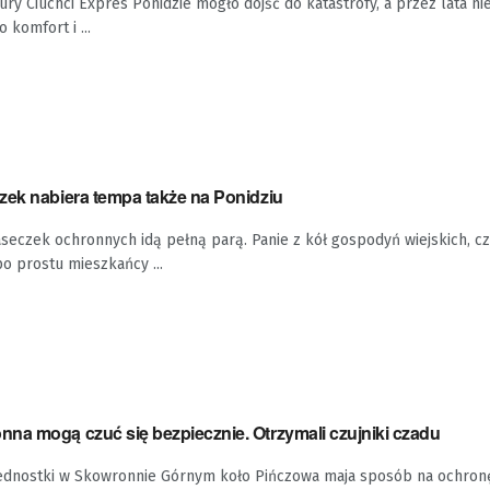
ury Ciuchci Expres Ponidzie mogło dojść do katastrofy, a przez lata ni
 komfort i ...
zek nabiera tempa także na Ponidziu
seczek ochronnych idą pełną parą. Panie z kół gospodyń wiejskich, c
po prostu mieszkańcy ...
na mogą czuć się bezpiecznie. Otrzymali czujniki czadu
 jednostki w Skowronnie Górnym koło Pińczowa maja sposób na ochron