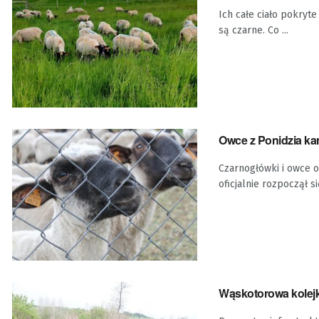
Ich całe ciało pokryt
są czarne. Co ...
Owce z Ponidzia ka
Czarnogłówki i owce 
oficjalnie rozpoczął s
Wąskotorowa kolejk