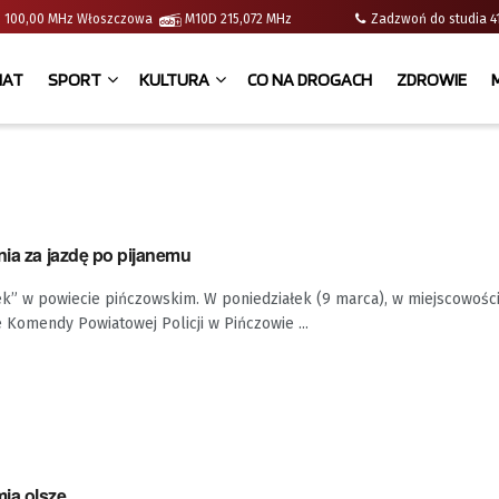
e | 100,00 MHz Włoszczowa
M10D 215,072 MHz
Zadzwoń do studia
IAT
SPORT
KULTURA
CO NA DROGACH
ZDROWIE
nia za jazdę po pijanemu
ek” w powiecie pińczowskim. W poniedziałek (9 marca), w miejscowoś
 Komendy Powiatowej Policji w Pińczowie ...
ią olsze