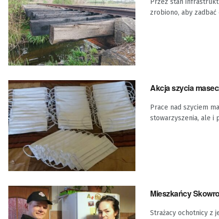
Przez stan infrastrukt
zrobiono, aby zadbać o
Akcja szycia masec
Prace nad szyciem ma
stowarzyszenia, ale i 
Mieszkańcy Skowron
Strażacy ochotnicy z