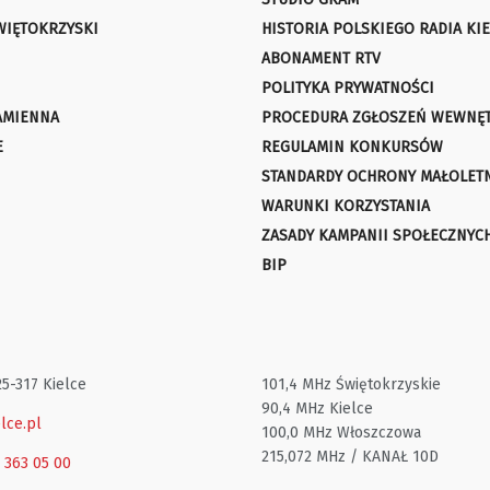
WIĘTOKRZYSKI
HISTORIA POLSKIEGO RADIA KIE
ABONAMENT RTV
POLITYKA PRYWATNOŚCI
AMIENNA
PROCEDURA ZGŁOSZEŃ WEWNĘ
E
REGULAMIN KONKURSÓW
STANDARDY OCHRONY MAŁOLET
WARUNKI KORZYSTANIA
ZASADY KAMPANII SPOŁECZNYC
BIP
25-317 Kielce
101,4 MHz Świętokrzyskie
90,4 MHz Kielce
lce.pl
100,0 MHz Włoszczowa
215,072 MHz / KANAŁ 10D
1 363 05 00