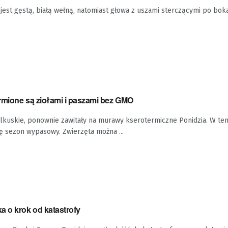
e jest gęstą, białą wełną, natomiast głowa z uszami sterczącymi po bok
rmione są ziołami i paszami bez GMO
olkuskie, ponownie zawitały na murawy kserotermiczne Ponidzia. W t
ię sezon wypasowy. Zwierzęta można ...
a o krok od katastrofy