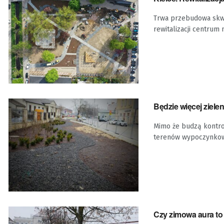
Trwa przebudowa skwer
rewitalizacji centrum m
Będzie więcej ziele
Mimo że budzą kontro
terenów wypoczynko
Czy zimowa aura to