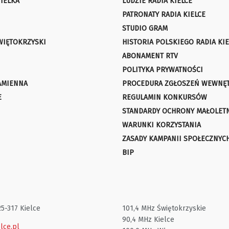
IELKA
LUDZIE RADIA KIELCE
PATRONATY RADIA KIELCE
STUDIO GRAM
WIĘTOKRZYSKI
HISTORIA POLSKIEGO RADIA KIE
ABONAMENT RTV
POLITYKA PRYWATNOŚCI
AMIENNA
PROCEDURA ZGŁOSZEŃ WEWNĘ
E
REGULAMIN KONKURSÓW
STANDARDY OCHRONY MAŁOLET
WARUNKI KORZYSTANIA
ZASADY KAMPANII SPOŁECZNYC
BIP
25-317 Kielce
101,4 MHz Świętokrzyskie
90,4 MHz Kielce
lce.pl