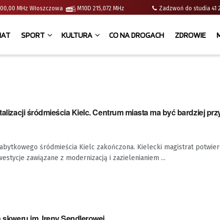
 | 100,00 MHz Włoszczowa
M10D 215,072 MHz
Zadzwoń do studia 
IAT
SPORT
KULTURA
CO NA DROGACH
ZDROWIE
italizacji śródmieścia Kielc. Centrum miasta ma być bardziej prz
 zabytkowego śródmieścia Kielc zakończona. Kielecki magistrat potwierd
estycje zawiązane z modernizacją i zazielenianiem ...
ja skweru im. Ireny Sendlerowej