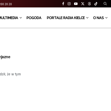
41 200 20 20
MULTIMEDIA
POGODA
PORTALE RADIA KIELCE
O NAS
yjazne
ził, że w tym