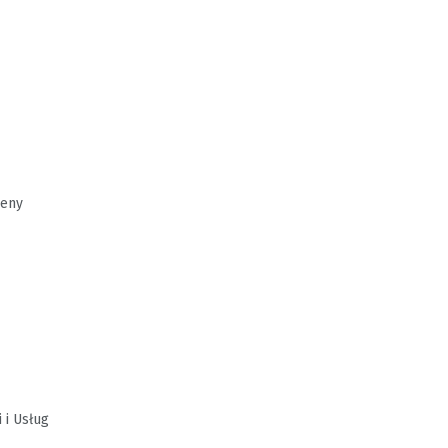
reny
 i Usług