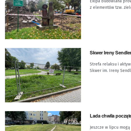
Ekipa budowlana prow
z elementów tzw. zielon
Skwer Ireny Sendle
Strefa relaksu i akty
Skwer im. Ireny Sendle
Lada chwila począt
Jeszcze w lipcu mogą