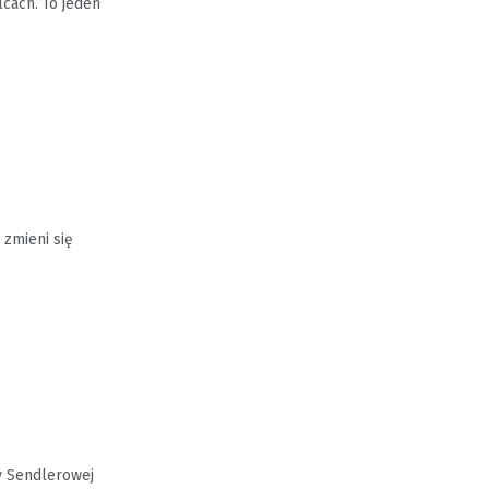
cach. To jeden
 zmieni się
y Sendlerowej