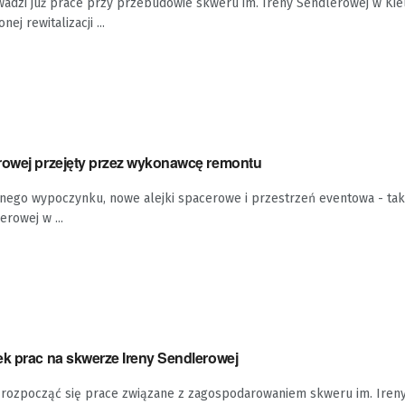
adzi już prace przy przebudowie skweru im. Ireny Sendlerowej w Kiel
ej rewitalizacji ...
rowej przejęty przez wykonawcę remontu
wnego wypoczynku, nowe alejki spacerowe i przestrzeń eventowa - tak
rowej w ...
ek prac na skwerze Ireny Sendlerowej
 rozpocząć się prace związane z zagospodarowaniem skweru im. Iren