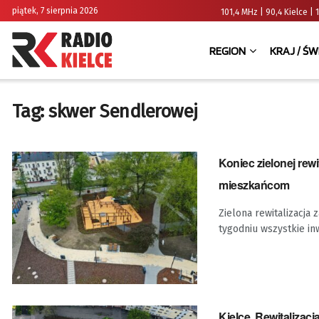
piątek, 7 sierpnia 2026
101,4 MHz | 90,4 Kielce
REGION
KRAJ / ŚW
Tag:
skwer Sendlerowej
Koniec zielonej rew
mieszkańcom
Zielona rewitalizacja
tygodniu wszystkie inw
Kielce. Rewitalizac