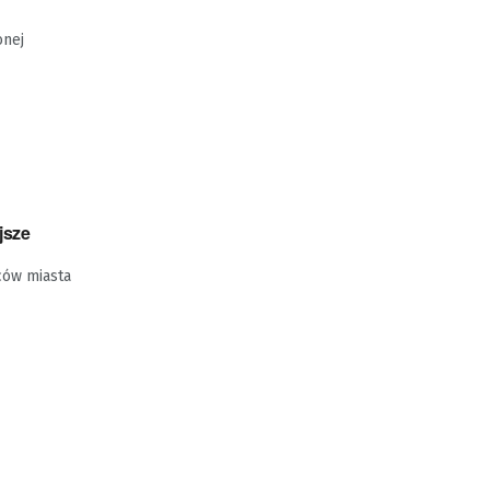
onej
jsze
ców miasta