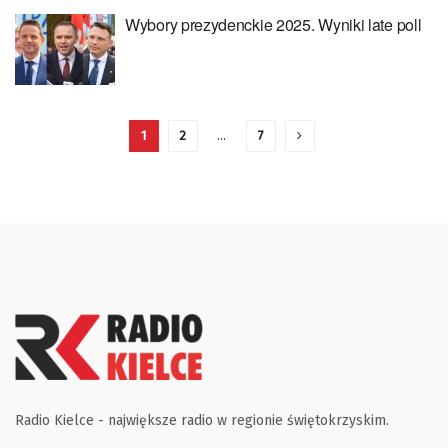
Wybory prezydenckie 2025. Wyniki late poll
1
2
…
7
Radio Kielce - największe radio w regionie świętokrzyskim.