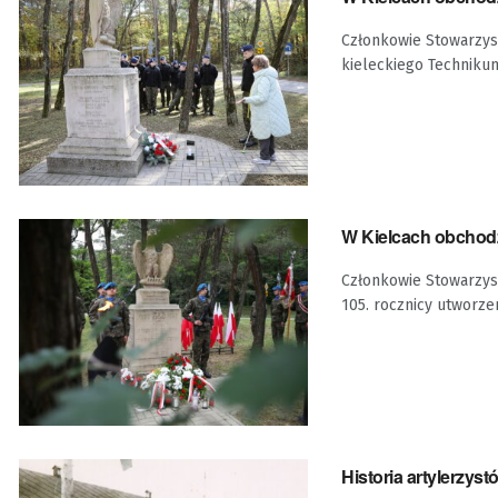
Członkowie Stowarzysz
kieleckiego Technikum
W Kielcach obchodz
Członkowie Stowarzysz
105. rocznicy utworzen
Historia artylerzyst