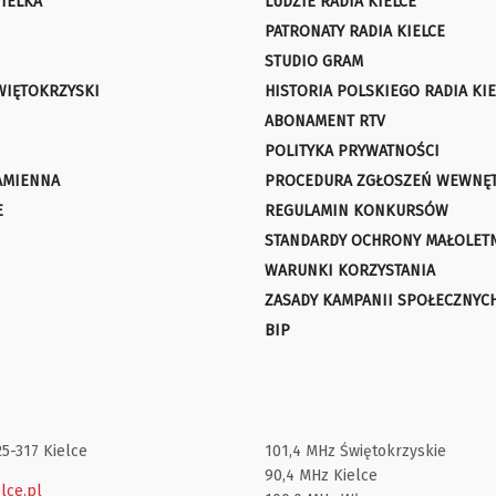
IELKA
LUDZIE RADIA KIELCE
PATRONATY RADIA KIELCE
STUDIO GRAM
WIĘTOKRZYSKI
HISTORIA POLSKIEGO RADIA KIE
ABONAMENT RTV
POLITYKA PRYWATNOŚCI
AMIENNA
PROCEDURA ZGŁOSZEŃ WEWNĘ
E
REGULAMIN KONKURSÓW
STANDARDY OCHRONY MAŁOLET
WARUNKI KORZYSTANIA
ZASADY KAMPANII SPOŁECZNYC
BIP
25-317 Kielce
101,4 MHz Świętokrzyskie
90,4 MHz Kielce
lce.pl