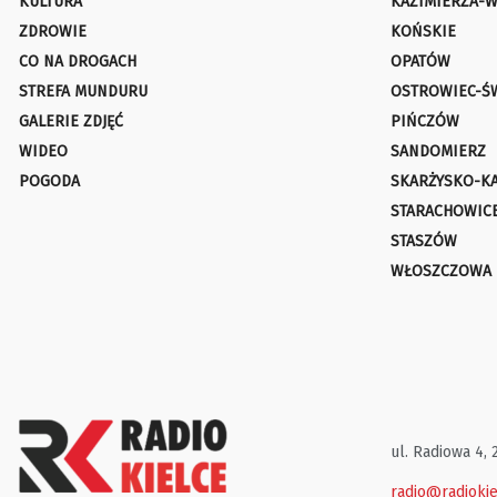
KULTURA
KAZIMIERZA-W
ZDROWIE
KOŃSKIE
CO NA DROGACH
OPATÓW
STREFA MUNDURU
OSTROWIEC-Ś
GALERIE ZDJĘĆ
PIŃCZÓW
WIDEO
SANDOMIERZ
POGODA
SKARŻYSKO-K
STARACHOWIC
STASZÓW
WŁOSZCZOWA
ul. Radiowa 4, 
radio@radiokie