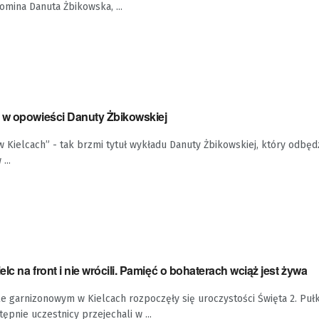
omina Danuta Żbikowska, ...
 w opowieści Danuty Żbikowskiej
 Kielcach” - tak brzmi tytuł wykładu Danuty Żbikowskiej, który odbędz
...
lc na front i nie wrócili. Pamięć o bohaterach wciąż jest żywa
e garnizonowym w Kielcach rozpoczęły się uroczystości Święta 2. Pułku
ępnie uczestnicy przejechali w ...