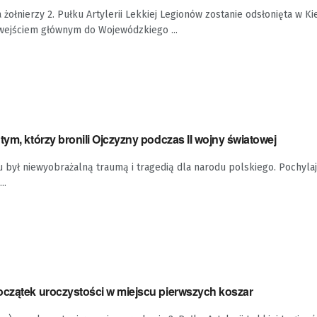
 żołnierzy 2. Pułku Artylerii Lekkiej Legionów zostanie odsłonięta w Ki
 wejściem głównym do Wojewódzkiego ...
tym, którzy bronili Ojczyzny podczas II wojny światowej
u był niewyobrażalną traumą i tragedią dla narodu polskiego. Pochylaj
..
oczątek uroczystości w miejscu pierwszych koszar