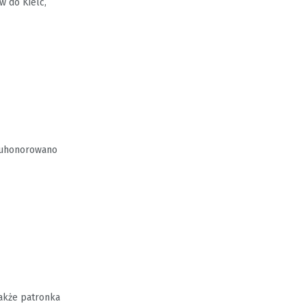
w do Kielc,
iś uhonorowano
także patronka