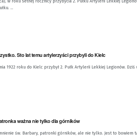
a), w roku setnej rocznicy przybycia 2. Pułku Artylerii Lekkiej Legionó
łku. ...
stko. Sto lat temu artylerzyści przybyli do Kielc
tnia 1922 roku do Kielc przybył 2. Pułk Artylerii Lekkiej Legionów. Dz
atronka ważna nie tylko dla górników
mnienie św. Barbary, patronki górników, ale nie tylko. Jest to bowiem 