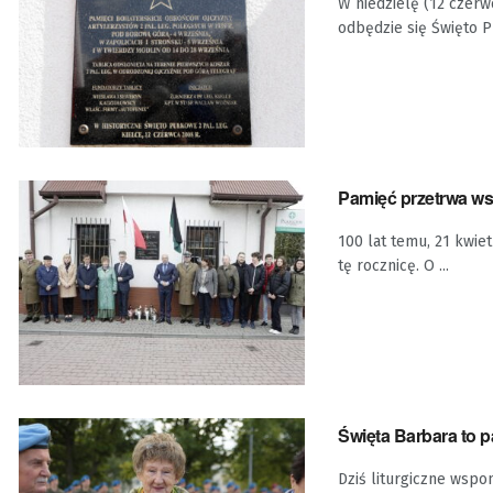
W niedzielę (12 czerwc
odbędzie się Święto Pu
Pamięć przetrwa wszy
100 lat temu, 21 kwie
tę rocznicę. O ...
Święta Barbara to p
Dziś liturgiczne wspo