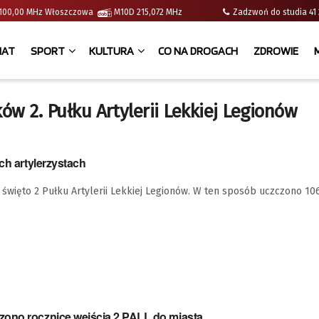
 | 100,00 MHz Włoszczowa
M10D 215,072 MHz
Zadzwoń do studia 
IAT
SPORT
KULTURA
CO NA DROGACH
ZDROWIE
w 2. Pułku Artylerii Lekkiej Legionów
ich artylerzystach
 święto 2 Pułku Artylerii Lekkiej Legionów. W ten sposób uczczono 106
ono rocznicę wejścia 2 PALL do miasta