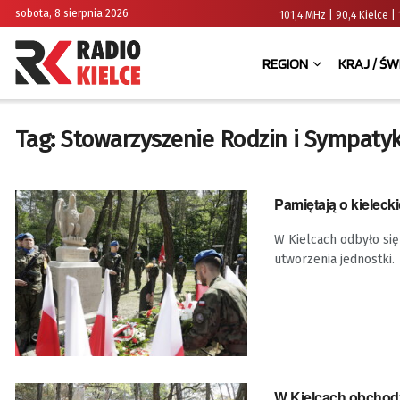
sobota, 8 sierpnia 2026
101,4 MHz | 90,4 Kielce
REGION
KRAJ / ŚW
Tag:
Stowarzyszenie Rodzin i Sympatykó
Pamiętają o kieleck
W Kielcach odbyło się
utworzenia jednostki.
W Kielcach obchodz