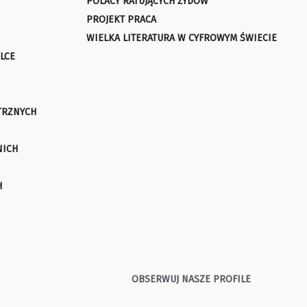
POLACY RATUJĄCYCH ŻYDÓW
PROJEKT PRACA
WIELKA LITERATURA W CYFROWYM ŚWIECIE
LCE
TRZNYCH
NICH
H
OBSERWUJ NASZE PROFILE