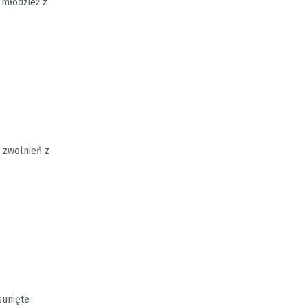
 młodzież z
 zwolnień z
sunięte