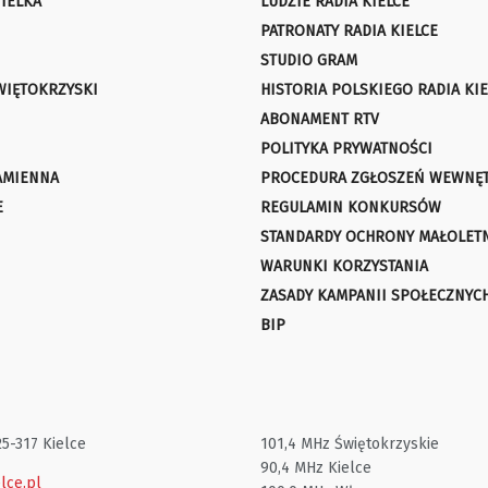
IELKA
LUDZIE RADIA KIELCE
PATRONATY RADIA KIELCE
STUDIO GRAM
WIĘTOKRZYSKI
HISTORIA POLSKIEGO RADIA KIE
ABONAMENT RTV
POLITYKA PRYWATNOŚCI
AMIENNA
PROCEDURA ZGŁOSZEŃ WEWNĘ
E
REGULAMIN KONKURSÓW
STANDARDY OCHRONY MAŁOLET
WARUNKI KORZYSTANIA
ZASADY KAMPANII SPOŁECZNYC
BIP
25-317 Kielce
101,4 MHz Świętokrzyskie
90,4 MHz Kielce
lce.pl