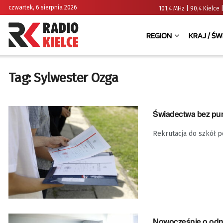
czwartek, 6 sierpnia 2026
101,4 MHz | 90,4 Kielc
REGION
KRAJ / ŚW
Tag:
Sylwester Ozga
Świadectwa bez pun
Rekrutacja do szkół 
Nowocześnie o odna