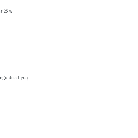
r 25 w
dnego dnia będą