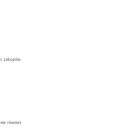
ść zakupów,
onie również