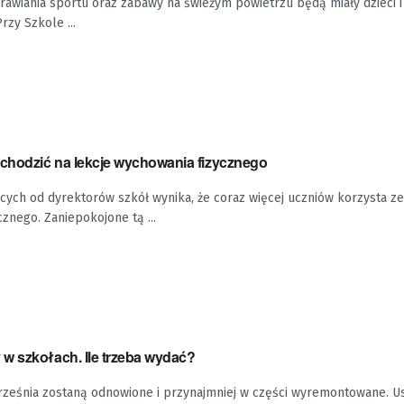
awiania sportu oraz zabawy na świeżym powietrzu będą miały dzieci i
rzy Szkole ...
 chodzić na lekcje wychowania fizycznego
cych od dyrektorów szkół wynika, że coraz więcej uczniów korzysta ze
znego. Zaniepokojone tą ...
w szkołach. Ile trzeba wydać?
września zostaną odnowione i przynajmniej w części wyremontowane. U