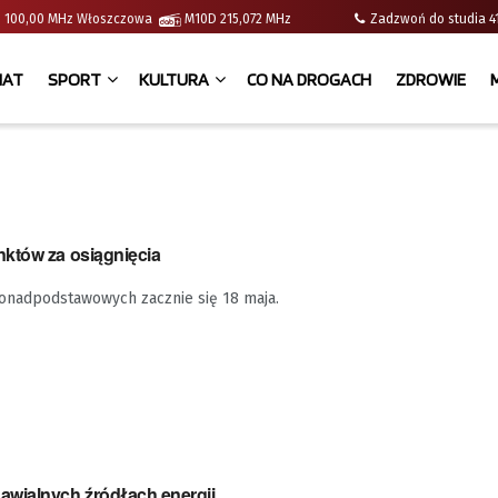
e | 100,00 MHz Włoszczowa
M10D 215,072 MHz
Zadzwoń do studia
IAT
SPORT
KULTURA
CO NA DROGACH
ZDROWIE
któw za osiągnięcia
ponadpodstawowych zacznie się 18 maja.
wialnych źródłach energii