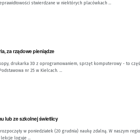
eprawidłowości stwierdzane w niektórych placówkach ...
ria, za rządowe pieniądze
kopy, drukarka 3D z oprogramowaniem, sprzęt komputerowy - to czę
Podstawowa nr 25 w Kielcach. ...
 lub ze szkolnej świetlicy
 rozpoczęły w poniedziałek (20 grudnia) naukę zdalną. W naszym regi
ekcje loguje ...