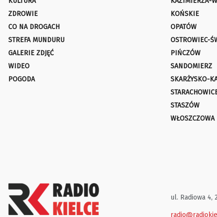
KULTURA
KAZIMIERZA-W
ZDROWIE
KOŃSKIE
CO NA DROGACH
OPATÓW
STREFA MUNDURU
OSTROWIEC-Ś
GALERIE ZDJĘĆ
PIŃCZÓW
WIDEO
SANDOMIERZ
POGODA
SKARŻYSKO-K
STARACHOWIC
STASZÓW
WŁOSZCZOWA
ul. Radiowa 4, 
radio@radiokie