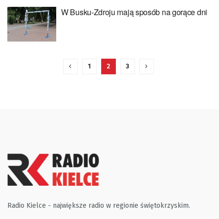
W Busku-Zdroju mają sposób na gorące dni
1
2
3
Radio Kielce - największe radio w regionie świętokrzyskim.