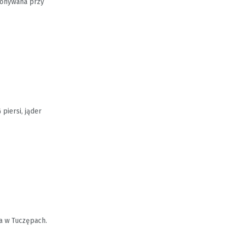
ykonywana przy
piersi, jąder
a w Tuczępach.