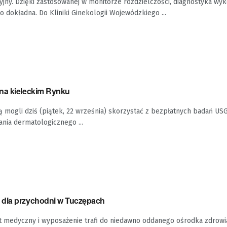
yjny. Dzięki zastosowanej w monitorze rozdzielczości, diagnostyka w
zo dokładna. Do Kliniki Ginekologii Wojewódzkiego ...
na kieleckim Rynku
 mogli dziś (piątek, 22 września) skorzystać z bezpłatnych badań USG 
ania dermatologicznego ...
 dla przychodni w Tuczępach
ęt medyczny i wyposażenie trafi do niedawno oddanego ośrodka zdrowi