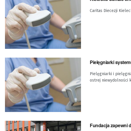
Caritas Diecezji Kiele
Pielęgniarki syste
Pielęgniarki i pielęg
ostrej niewydolności k
Fundacja zapewni d