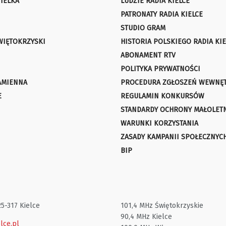
IELKA
LUDZIE RADIA KIELCE
PATRONATY RADIA KIELCE
STUDIO GRAM
WIĘTOKRZYSKI
HISTORIA POLSKIEGO RADIA KIE
ABONAMENT RTV
POLITYKA PRYWATNOŚCI
AMIENNA
PROCEDURA ZGŁOSZEŃ WEWNĘ
E
REGULAMIN KONKURSÓW
STANDARDY OCHRONY MAŁOLET
WARUNKI KORZYSTANIA
ZASADY KAMPANII SPOŁECZNYC
BIP
25-317 Kielce
101,4 MHz Świętokrzyskie
90,4 MHz Kielce
lce.pl