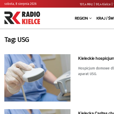
sobota, 8 sierpnia 2026
101,4 MHz | 90,4 Kielce
REGION
KRAJ / ŚW
Tag:
USG
Kieleckie hospicjum
Hospicjum domowe dla
aparat USG.
Kielecka Caritas ch