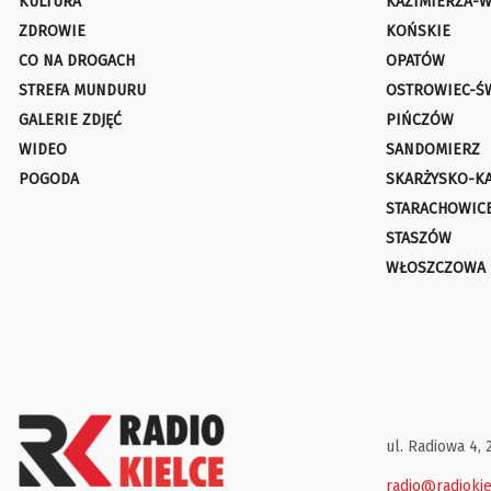
KULTURA
KAZIMIERZA-W
ZDROWIE
KOŃSKIE
CO NA DROGACH
OPATÓW
STREFA MUNDURU
OSTROWIEC-Ś
GALERIE ZDJĘĆ
PIŃCZÓW
WIDEO
SANDOMIERZ
POGODA
SKARŻYSKO-K
STARACHOWIC
STASZÓW
WŁOSZCZOWA
ul. Radiowa 4, 
radio@radiokie