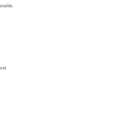
onalda.
arat