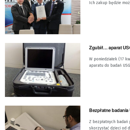
Ich zakup będzie możli
Zgubił… aparat USG
W poniedziałek (17 kw
aparatu do badań USG.
Bezpłatne badania 
Z bezpłatnych badań 
skorzystać dzieci od d