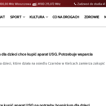
 | 100,00 MHz Włoszczowa
M10D 215,072 MHz
Zadzwoń do studia 
IAT
SPORT
KULTURA
CO NA DROGACH
ZDROWIE
 dla dzieci chce kupić aparat USG. Potrzebuje wsparcia
 dzieci, które działa na osiedlu Czarnów w Kielcach zamierza zakupi
ce kupić aparat USG na potrzeby hospicjum dla dzieci