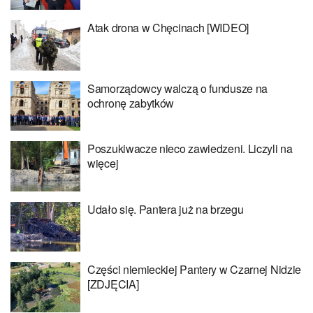
Atak drona w Chęcinach [WIDEO]
Samorządowcy walczą o fundusze na
ochronę zabytków
Poszukiwacze nieco zawiedzeni. Liczyli na
więcej
Udało się. Pantera już na brzegu
Części niemieckiej Pantery w Czarnej Nidzie
[ZDJĘCIA]