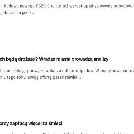
ci, budowa nowego PSZOK-u, ale też wzrost opłat za wywóz odpadów. 
ekt zmian jakie ...
ach będą droższe? Władze miasta prowadzą analizy
elczan czekają podwyżki opłat za odbiór odpadów. W postępowaniu p
u tego roku, swoją ofertę przedstawiła ...
orcy zapłacą więcej za śmieci