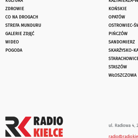
KULTURA
KAZIMIERZA-W
ZDROWIE
KOŃSKIE
CO NA DROGACH
OPATÓW
STREFA MUNDURU
OSTROWIEC-Ś
GALERIE ZDJĘĆ
PIŃCZÓW
WIDEO
SANDOMIERZ
POGODA
SKARŻYSKO-K
STARACHOWIC
STASZÓW
WŁOSZCZOWA
ul. Radiowa 4, 
radio@radiokie