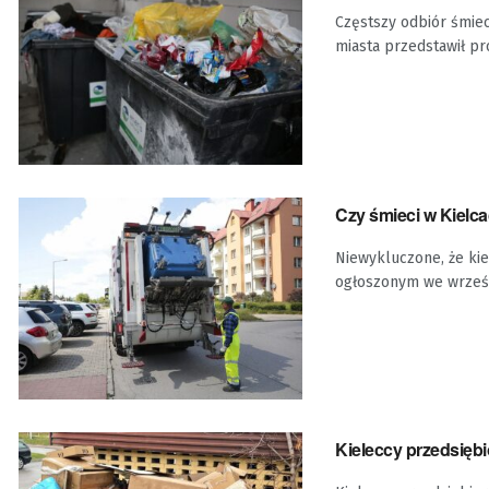
Częstszy odbiór śmie
miasta przedstawił proj
Czy śmieci w Kielc
Niewykluczone, że ki
ogłoszonym we wrześni
Kieleccy przedsiębi