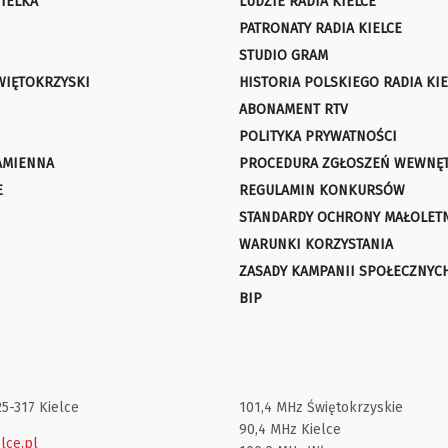
IELKA
LUDZIE RADIA KIELCE
PATRONATY RADIA KIELCE
STUDIO GRAM
WIĘTOKRZYSKI
HISTORIA POLSKIEGO RADIA KIE
ABONAMENT RTV
POLITYKA PRYWATNOŚCI
AMIENNA
PROCEDURA ZGŁOSZEŃ WEWNĘ
E
REGULAMIN KONKURSÓW
STANDARDY OCHRONY MAŁOLET
WARUNKI KORZYSTANIA
ZASADY KAMPANII SPOŁECZNYC
BIP
25-317 Kielce
101,4 MHz Świętokrzyskie
90,4 MHz Kielce
lce.pl