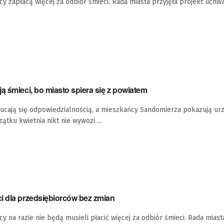
cy zapłacą więcej za odbiór śmieci. Rada miasta przyjęła projekt uchwa
ą śmieci, bo miasto spiera się z powiatem
zucają się odpowiedzialnością, a mieszkańcy Sandomierza pokazują ur
ątku kwietnia nikt nie wywozi ...
i dla przedsiębiorców bez zmian
y na razie nie będą musieli płacić więcej za odbiór śmieci. Rada miast