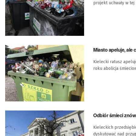
projekt uchwały w tej s
Miasto apeluje, al
Kielecki ratusz apelu
roku abolicja śmieciow
Odbiór śmieci znów
Kieleckich przedsiębi
dyskutować nad przygo