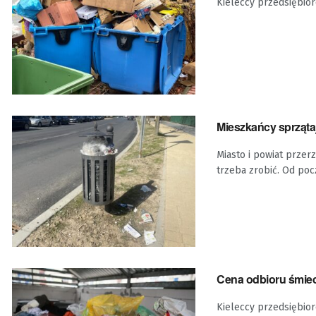
Kieleccy przedsiębior
Mieszkańcy sprzątaj
Miasto i powiat przer
trzeba zrobić. Od pocz
Cena odbioru śmiec
Kieleccy przedsiębiorc