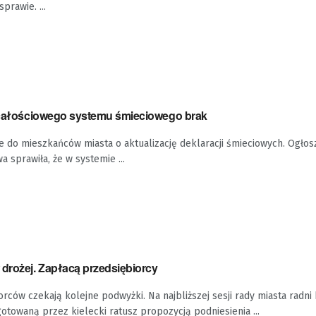
prawie. ...
e całościowego systemu śmieciowego brak
je do mieszkańców miasta o aktualizację deklaracji śmieciowych. Ogło
a sprawiła, że w systemie ...
 drożej. Zapłacą przedsiębiorcy
orców czekają kolejne podwyżki. Na najbliższej sesji rady miasta radni
towaną przez kielecki ratusz propozycją podniesienia ...