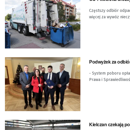
Częstszy odbiór odpad
więcej za wywóz nieczy
Podwyżek za odbiór 
- System poboru opłat
Prawa i Sprawiedliwości
Kielczan czekają po