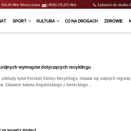
e | 100,00 MHz Włoszczowa
M10D 215,072 MHz
Zadzwoń do studia
IAT
SPORT
KULTURA
CO NA DROGACH
ZDROWIE
ę unijnych wymogów dotyczących recyklingu
zdobyły tytuł Polskiej Stolicy Recyklingu, obawia się unijnych regulac
. Zdaniem Adama Rogalińskiego z kieleckiego ...
j za wywóz śmieci