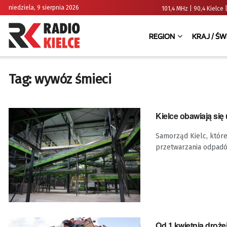
niedziela, 9 sierpnia 2026
101,4 MHz | 90,4 Kielc
REGION
KRAJ / ŚW
Tag:
wywóz śmieci
Kielce obawiają si
Samorząd Kielc, które 
przetwarzania odpadów
Od 1 kwietnia droże