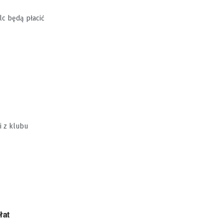
lc będą płacić
i z klubu
łat