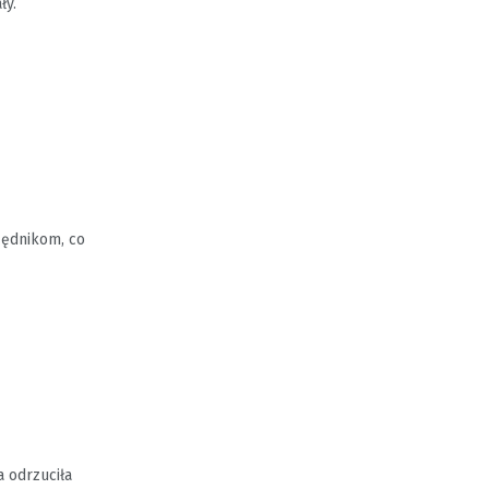
ły.
zędnikom, co
a odrzuciła