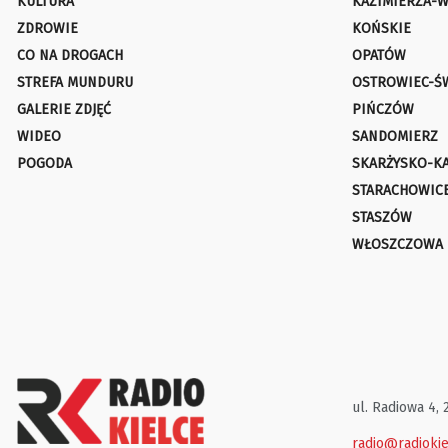
KULTURA
KAZIMIERZA-W
ZDROWIE
KOŃSKIE
CO NA DROGACH
OPATÓW
STREFA MUNDURU
OSTROWIEC-Ś
GALERIE ZDJĘĆ
PIŃCZÓW
WIDEO
SANDOMIERZ
POGODA
SKARŻYSKO-K
STARACHOWIC
STASZÓW
WŁOSZCZOWA
ul. Radiowa 4, 
radio@radiokie