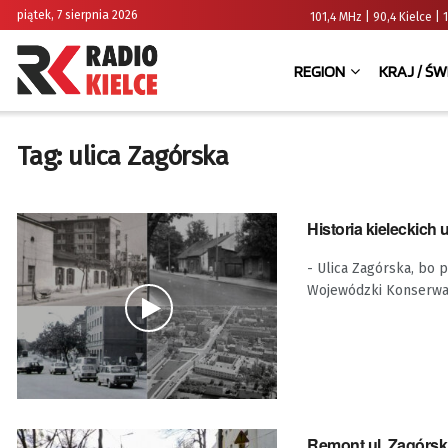
piątek, 7 sierpnia 2026
101,4 MHz | 90,4 Kielce
REGION
KRAJ / ŚW
Tag:
ulica Zagórska
Historia kieleckich 
- Ulica Zagórska, bo 
Wojewódzki Konserwat
Remont ul. Zagórski