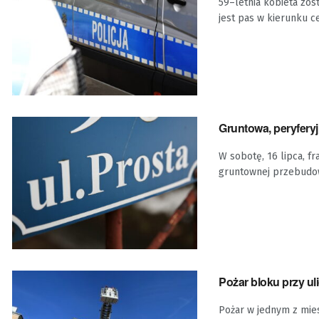
59–letnia kobieta zos
jest pas w kierunku c
Gruntowa, peryferyj
W sobotę, 16 lipca, fr
gruntownej przebudow
Pożar bloku przy ul
Pożar w jednym z mies