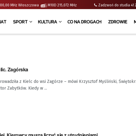
 | 100,00 MHz Włoszczowa
M10D 215,072 MHz
Zadzwoń do studia 
IAT
SPORT
KULTURA
CO NA DROGACH
ZDROWIE
ulic. Zagórska
prowadziła z Kielc do wsi Zagórze – mówi Krzysztof Myśliński, Świętokr
or Zabytków. Kiedy w ...
ej. Kierowcy muszą liczyć się z utrudnieniami