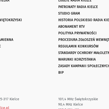
IELKA
LUDZIE RADIA KIELCE
PATRONATY RADIA KIELCE
STUDIO GRAM
WIĘTOKRZYSKI
HISTORIA POLSKIEGO RADIA KIE
ABONAMENT RTV
POLITYKA PRYWATNOŚCI
AMIENNA
PROCEDURA ZGŁOSZEŃ WEWNĘ
E
REGULAMIN KONKURSÓW
STANDARDY OCHRONY MAŁOLET
WARUNKI KORZYSTANIA
ZASADY KAMPANII SPOŁECZNYC
BIP
25-317 Kielce
101,4 MHz Świętokrzyskie
90,4 MHz Kielce
lce.pl