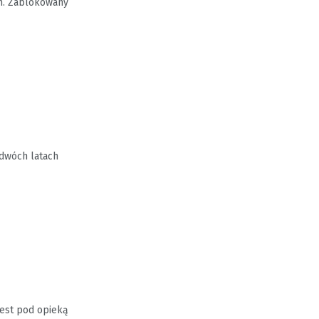
ch. Zablokowany
 dwóch latach
jest pod opieką