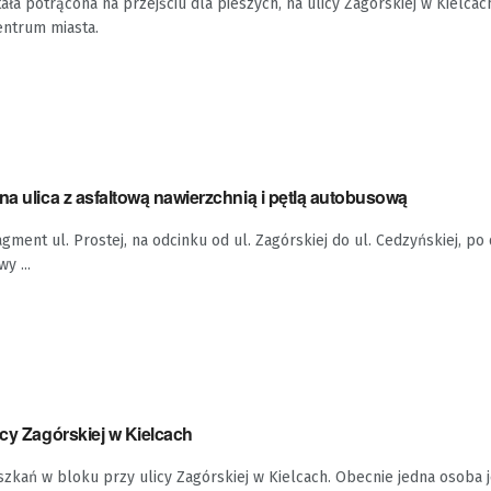
tała potrącona na przejściu dla pieszych, na ulicy Zagórskiej w Kielca
entrum miasta.
na ulica z asfaltową nawierzchnią i pętlą autobusową
agment ul. Prostej, na odcinku od ul. Zagórskiej do ul. Cedzyńskiej, po
y ...
icy Zagórskiej w Kielcach
zkań w bloku przy ulicy Zagórskiej w Kielcach. Obecnie jedna osoba 