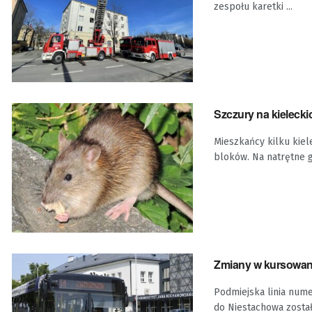
zespołu karetki ...
Szczury na kielecki
Mieszkańcy kilku kiele
bloków. Na natrętne g
Zmiany w kursowan
Podmiejska linia nume
do Niestachowa zostały