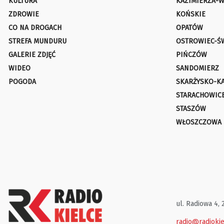
KULTURA
KAZIMIERZA-W
ZDROWIE
KOŃSKIE
CO NA DROGACH
OPATÓW
STREFA MUNDURU
OSTROWIEC-Ś
GALERIE ZDJĘĆ
PIŃCZÓW
WIDEO
SANDOMIERZ
POGODA
SKARŻYSKO-K
STARACHOWIC
STASZÓW
WŁOSZCZOWA
ul. Radiowa 4, 
radio@radiokie