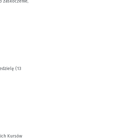
o zaskoczenie,
edzielę (13
kich Kursów