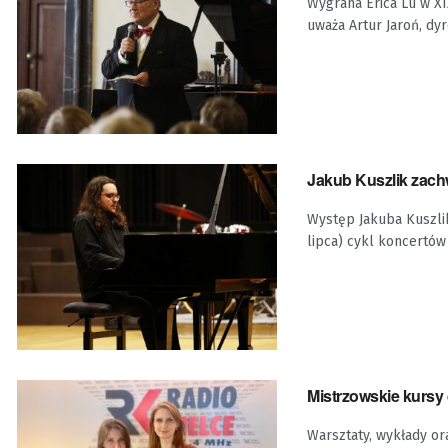
Wygrana Erica Lu w X
uważa Artur Jaroń, dy
Jakub Kuszlik zach
Występ Jakuba Kuszlik
lipca) cykl koncertów 
Mistrzowskie kursy 
Warsztaty, wykłady o