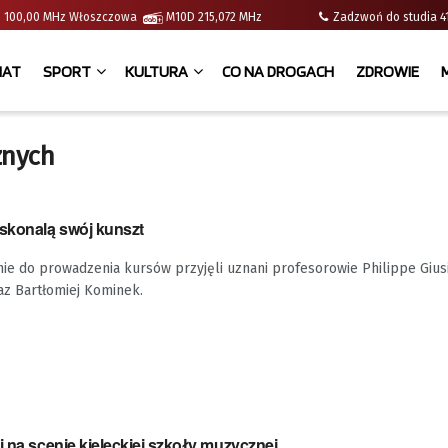
e | 100,00 MHz Włoszczowa
M10D 215,072 MHz
Zadzwoń do studia
IAT
SPORT
KULTURA
CO NA DROGACH
ZDROWIE
znych
oskonalą swój kunszt
e do prowadzenia kursów przyjęli uznani profesorowie Philippe Giusi
raz Bartłomiej Kominek.
i na scenie kieleckiej szkoły muzycznej