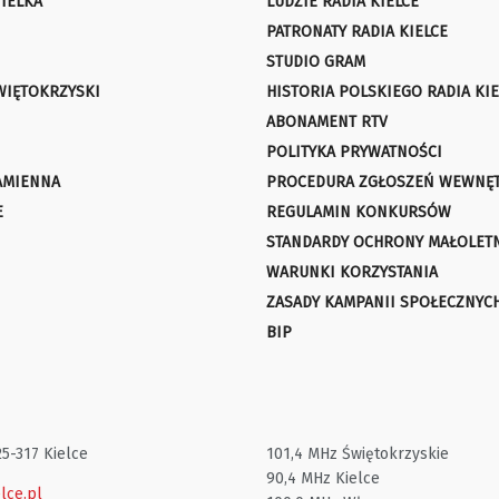
IELKA
LUDZIE RADIA KIELCE
PATRONATY RADIA KIELCE
STUDIO GRAM
WIĘTOKRZYSKI
HISTORIA POLSKIEGO RADIA KIE
ABONAMENT RTV
POLITYKA PRYWATNOŚCI
AMIENNA
PROCEDURA ZGŁOSZEŃ WEWNĘ
E
REGULAMIN KONKURSÓW
STANDARDY OCHRONY MAŁOLET
WARUNKI KORZYSTANIA
ZASADY KAMPANII SPOŁECZNYC
BIP
25-317 Kielce
101,4 MHz Świętokrzyskie
90,4 MHz Kielce
lce.pl