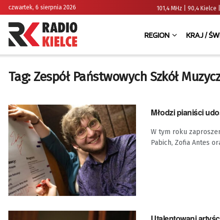
czwartek, 6 sierpnia 2026
101,4 MHz | 90,4 Kielc
REGION
KRAJ / ŚW
Tag:
Zespół Państwowych Szkół Muzyc
Młodzi pianiści ud
W tym roku zaproszeni
Pabich, Zofia Antes o
Utalentowani artyśc