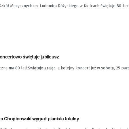
kół Muzycznych im. Ludomira Różyckiego w Kielcach świętuje 80-lecie
ncertowo świętuje jubileusz
na ma 80 lat! Świętuje grając, a kolejny koncert już w sobotę, 25 paźd
s Chopinowski wygrał pianista totalny