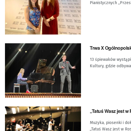
Pianistycznych „Przes
Trwa X Ogólnopolsk
13 śpiewaków wystąpi
Kultury, gdzie odbywa
„Tatuś Wasz jest w 
Muzyka, piosenki i do
„Tatuś Wasz jest w Ros