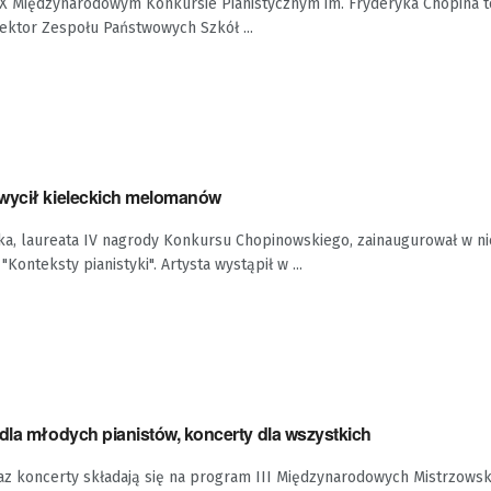
IX Międzynarodowym Konkursie Pianistycznym im. Fryderyka Chopina t
rektor Zespołu Państwowych Szkół ...
wycił kieleckich melomanów
a, laureata IV nagrody Konkursu Chopinowskiego, zainaugurował w ni
"Konteksty pianistyki". Artysta wystąpił w ...
dla młodych pianistów, koncerty dla wszystkich
raz koncerty składają się na program III Międzynarodowych Mistrzows