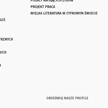
POLACY RATUJĄCYCH ŻYDÓW
PROJEKT PRACA
WIELKA LITERATURA W CYFROWYM ŚWIECIE
LCE
TRZNYCH
NICH
H
OBSERWUJ NASZE PROFILE