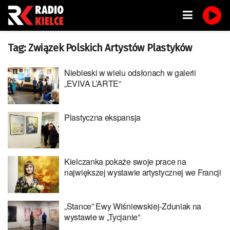
Tag:
Związek Polskich Artystów Plastyków
Niebieski w wielu odsłonach w galerii
„EVIVA L’ARTE”
Plastyczna ekspansja
Kielczanka pokaże swoje prace na
największej wystawie artystycznej we Francji
„Stance” Ewy Wiśniewskiej-Zduniak na
wystawie w „Tycjanie”