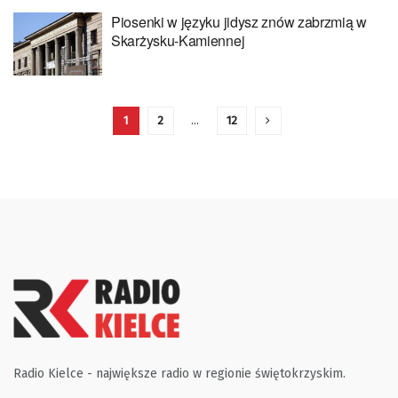
Piosenki w języku jidysz znów zabrzmią w
Skarżysku-Kamiennej
1
2
…
12
Radio Kielce - największe radio w regionie świętokrzyskim.