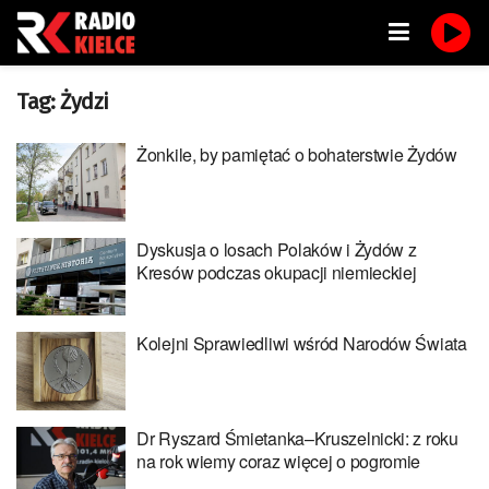
Tag:
Żydzi
Żonkile, by pamiętać o bohaterstwie Żydów
Dyskusja o losach Polaków i Żydów z
Kresów podczas okupacji niemieckiej
Kolejni Sprawiedliwi wśród Narodów Świata
Dr Ryszard Śmietanka–Kruszelnicki: z roku
na rok wiemy coraz więcej o pogromie