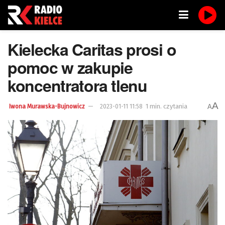
Kielecka Caritas prosi o
pomoc w zakupie
koncentratora tlenu
A
1 min. czytania
A
Iwona Murawska-Bujnowicz
2023-01-11 11:58