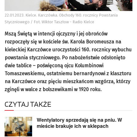
22.01.2023. Kielce. Karczówka. Obchody 160. rocznicy Powstania
Styczniowego / Fot. Wiktor Taszłow - Radio Kielce
Mszą Świętą w intencji ojczyzny i jej obrońców
rozpoczęły się w kościele św. Karola Boromeusza na
kieleckiej Karczówce uroczystości 160. rocznicy wybuchu
powstania styczniowego. Po nabożeństwie odsłonięto
dwie tablice – poświęconą ojcu Kolumbinowi
Tomaszewskiemu, ostatniemu bernardynowi z klasztoru
na Karczówce oraz pięciu mieszkańcom wzgórza, którzy
zginęli w walce z bolszewikami w 1920 roku.
CZYTAJ TAKŻE
Wentylatory sprzedają się na pniu. W
mieście brakuje ich w sklepach