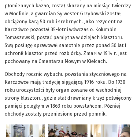
płomiennych kazań, został skazany na miesiąc twierdzy
w Modlinie, a gwardian Sylwester Grzybowski został
obciążony karą 50 rubli srebrnych. Jako rezydent na
Karczówce pozostał 35-letni wówczas o. Kolumbin
Tomaszewski, postać pamiętna w dziejach klasztoru.
Swą posługę sprawował samotnie przez ponad 50 lat i
uchronił klasztor przed rozbiórką. Zmarł w 1914 r. Jest
pochowany na Cmentarzu Nowym w Kielcach.
Obchody rocznic wybuchu powstania styczniowego na
Karczówce mają tradycję sięgającą 1916 roku. Do 1930
roku uroczystości były organizowane od wschodniej
strony klasztoru, gdzie stał drewniany krzyż poświęcony
pamięci poległym w 1863 roku powstańcom. Później
obchody zostały przeniesione przed pomnik.