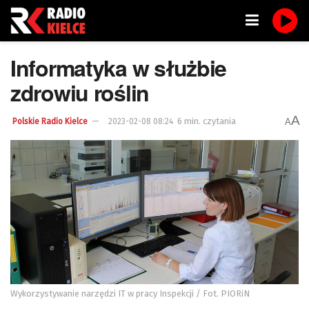
Informatyka w służbie
zdrowiu roślin
A
6 min. czytania
A
Polskie Radio Kielce
2023-02-08 08:24
Wykorzystywanie narzędzi IT w pracy Inspekcji / Fot. PIORiN